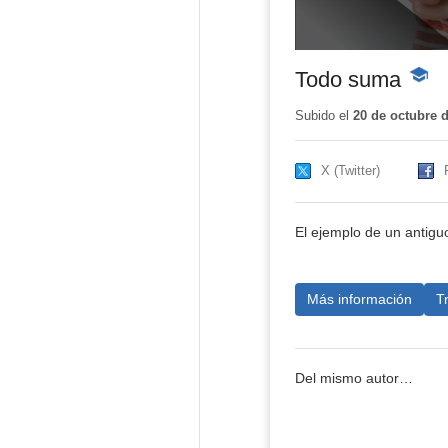
Todo suma
-
Conte
educat
Subido el
20 de octubre 
X (Twitter)
El ejemplo de un antigu
Más información
T
Del mismo autor…