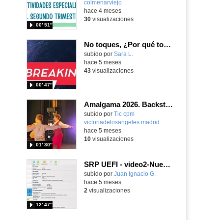
colmenarviejo
-
hace 4 meses
30
visualizaciones
00′ 51″
No toques, ¿Por qué tocas?
Contenido educativo.
subido por
Sara L.
-
hace 5 meses
43
visualizaciones
00′ 47″
Amalgama 2026. Backstage.
subido por
Tic cpm
victoriadelosangeles madrid
-
hace 5 meses
10
visualizaciones
01′ 30″
SRP UEFI - video2-Nueva version del particionador para instalar SRP
Contenido educativo.
subido por
Juan Ignacio G.
-
hace 5 meses
2
visualizaciones
12′ 47″