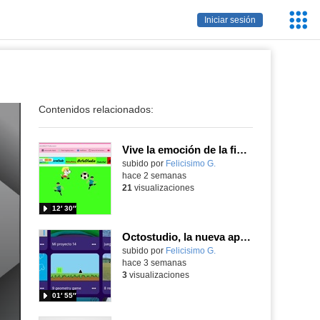
Servic
Iniciar sesión
Educa
Contenidos relacionados:
Vive la emoción de la final del mundial programando con Scratch, un juego de toques y esquivar contrarios
Contenido educativo.
subido por
Felicisimo G.
-
hace 2 semanas
21
visualizaciones
12′ 30″
Octostudio, la nueva app del MIT entre Scratch Jr y el Scratch de los mayores
Contenido educativo.
subido por
Felicisimo G.
-
hace 3 semanas
3
visualizaciones
01′ 55″