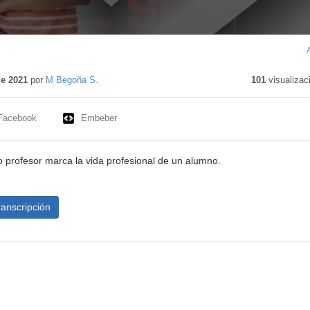
nido
ivo
de 2021
por
M Begoña S.
101
visualizac
Facebook
Embeber
o profesor marca la vida profesional de un alumno.
ranscripción