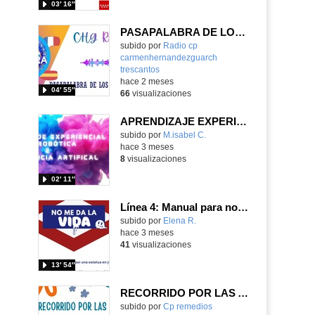
03′ 16″
PASAPALABRA DE LOS CONTINENTES - I5AÑOS
Contenido educativo.
subido por
Radio cp
carmenhernandezguarch
trescantos
-
hace 2 meses
04′ 55″
66
visualizaciones
APRENDIZAJE EXPERIENCIAL CON ROBÓTICA E INTELIGENCIA ARTIFICAL
Contenido educativo.
subido por
M.isabel C.
-
hace 3 meses
8
visualizaciones
02′ 11″
Línea 4: Manual para no ser una estatua en junio
Contenido educativo.
subido por
Elena R.
-
hace 3 meses
41
visualizaciones
13′ 54″
RECORRIDO POR LAS ACTIVIDADES DEL 2º TRIMESTRE
Contenido educativo.
subido por
Cp remedios