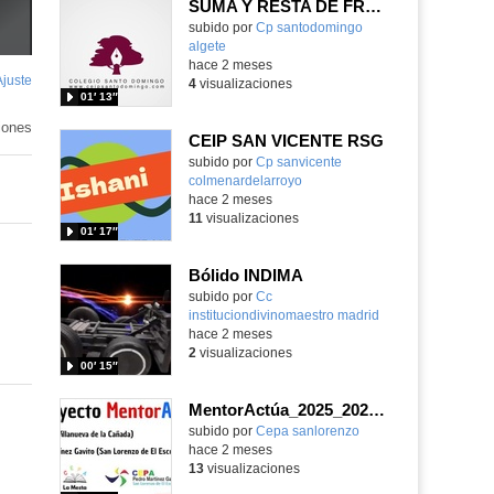
SUMA Y RESTA DE FRACCIONES
Contenido educativo.
subido por
Cp santodomingo
algete
-
hace 2 meses
Ajuste
de
4
visualizaciones
01′ 13″
pantalla
iones
CEIP SAN VICENTE RSG
Contenido educativo.
subido por
Cp sanvicente
colmenardelarroyo
-
hace 2 meses
11
visualizaciones
01′ 17″
Bólido INDIMA
Contenido educativo.
subido por
Cc
instituciondivinomaestro madrid
-
hace 2 meses
2
visualizaciones
00′ 15″
MentorActúa_2025_2026_Producto final_CEPA Pedro Martínez Gavito_CEPA La Mesta
subido por
Cepa sanlorenzo
-
hace 2 meses
13
visualizaciones