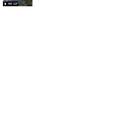
00′ 13″