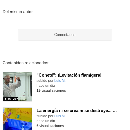
Del mismo autor…
Comentarios
Contenidos relacionados:
"Coheté": ¡Levitación flamígera!
Contenido educativo.
subido por
Luis M.
-
hace un dia
19
visualizaciones
00′ 21″
La energía ni se crea ni se destruye... ¡se experimenta! El Tierno en la Feria Madrid es Ciencia 2026
Contenido educativo.
subido por
Luis M.
-
hace un dia
6
visualizaciones