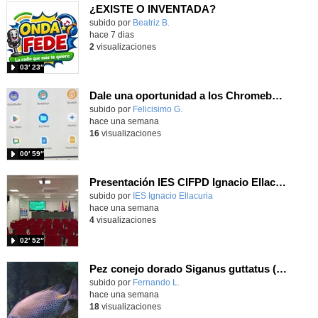
¿EXISTE O INVENTADA?
Contenido educativo.
subido por
Beatriz B.
-
hace 7 dias
2
visualizaciones
03′ 23″
Dale una oportunidad a los Chromebooks y utiliza un proyector para realizar talleres si no tienes pantallas táctiles
Contenido educativo.
subido por
Felicisimo G.
-
hace una semana
16
visualizaciones
00′ 59″
Presentación IES CIFPD Ignacio Ellacuría
Contenido educativo.
subido por
IES Ignacio Ellacuria
-
hace una semana
4
visualizaciones
02′ 52″
Pez conejo dorado Siganus guttatus (Bloch, 1786)
Contenido educativo.
subido por
Fernando L.
-
hace una semana
18
visualizaciones