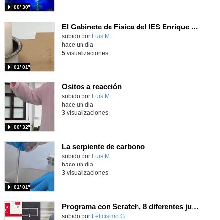
00′ 30″
El Gabinete de Física del IES Enrique Tierno Galván de Parla (Curso 25-26)
Contenido educativo.
subido por
Luis M.
-
hace un dia
5
visualizaciones
01′ 01″
Ositos a reacción
Contenido educativo.
subido por
Luis M.
-
hace un dia
3
visualizaciones
00′ 32″
La serpiente de carbono
Contenido educativo.
subido por
Luis M.
-
hace un dia
3
visualizaciones
01′ 01″
Programa con Scratch, 8 diferentes juegos para vivir la emoción de los partidos de España en el mundial 2026
Contenido educativo.
subido por
Felicisimo G.
-