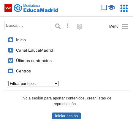
Mediateca de EducaMadrid
Saltar navegación
Servic
Educa
Palabra o frase:
Búsqueda avanzada
Ayuda
(en
ventana
Inicio
nueva)
Canal EducaMadrid
Últimos contenidos
Centros
Tipo de contenido:
Inicia sesión para aportar contenidos, crear listas de
reproducción...
Iniciar sesión