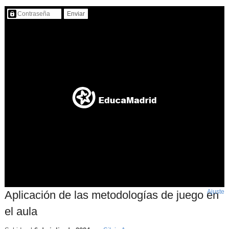
Contenido protegido…
Ajuste
d
Aplicación de las metodologías de juego en
p
el aula