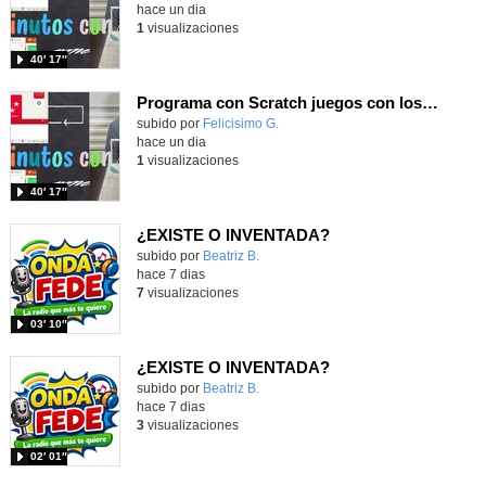
hace un dia
1
visualizaciones
40′ 17″
Programa con Scratch juegos con los partidos del mundial 2026 ganados por España
Contenido educativo.
subido por
Felicisimo G.
-
hace un dia
1
visualizaciones
40′ 17″
¿EXISTE O INVENTADA?
Contenido educativo.
subido por
Beatriz B.
-
hace 7 dias
7
visualizaciones
03′ 10″
¿EXISTE O INVENTADA?
Contenido educativo.
subido por
Beatriz B.
-
hace 7 dias
3
visualizaciones
02′ 01″