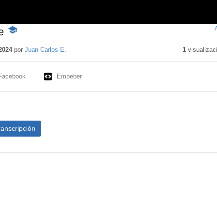
e
-
Contenido
educativo
2024
por
Juan Carlos E.
1
visualizac
Facebook
Embeber
ranscripción