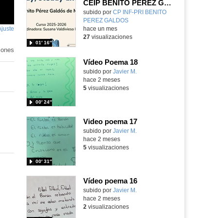
CEIP BENITO PÉREZ GALDÓS READY, STEADY & GO
Contenido educativo.
subido por
CP INF-PRI BENITO
PEREZ GALDOS
-
Ajuste
de
hace un mes
27
visualizaciones
pantalla
01′ 16″
iones
Vídeo Poema 18
subido por
Javier M.
-
hace 2 meses
5
visualizaciones
00′ 24″
Video poema 17
subido por
Javier M.
-
hace 2 meses
5
visualizaciones
00′ 31″
Vídeo poema 16
subido por
Javier M.
-
hace 2 meses
2
visualizaciones