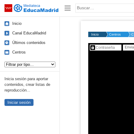
Mediateca de EducaMadrid
Saltar navegación
Palabra o frase:
Inicio
Canal EducaMadrid
Inicio
Centros
C
Últimos contenidos
Contenido protegido…
Centros
Tipo de contenido:
Inicia sesión para aportar
contenidos, crear listas de
reproducción...
Iniciar sesión