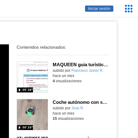
Servic
Iniciar sesión
Educa
Contenidos relacionados:
MAQUEEN guia turístico en Asia
Contenido educativo.
subido por
Francisco Javier R.
-
hace un mes
4
visualizaciones
05′ 28″
Coche autónomo con sensor de ultrasonido
subido por
Jose R.
-
hace un mes
15
visualizaciones
00′ 24″