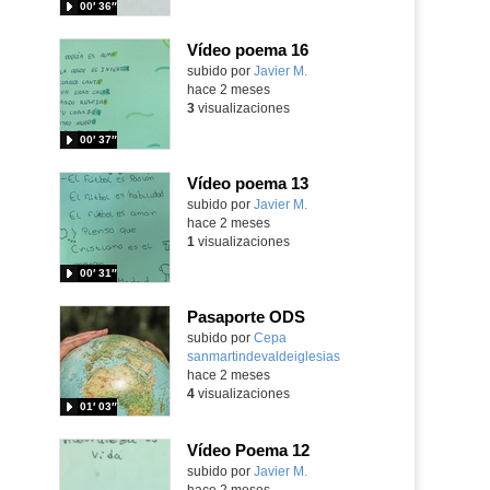
00′ 36″
Vídeo poema 16
subido por
Javier M.
-
hace 2 meses
3
visualizaciones
00′ 37″
Vídeo poema 13
subido por
Javier M.
-
hace 2 meses
1
visualizaciones
00′ 31″
Pasaporte ODS
subido por
Cepa
sanmartindevaldeiglesias
-
hace 2 meses
4
visualizaciones
01′ 03″
Vídeo Poema 12
subido por
Javier M.
-
hace 2 meses