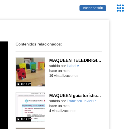
Servic
Iniciar sesión
Educa
Contenidos relacionados:
MAQUEEN TELEDIRIGIDO Y LAS RELACIONES SEMÁNTICAS
Contenido educativo.
subido por
Isabel A.
-
hace un mes
10
visualizaciones
00′ 19″
MAQUEEN guia turístico en Asia
Contenido educativo.
subido por
Francisco Javier R.
-
hace un mes
4
visualizaciones
05′ 28″