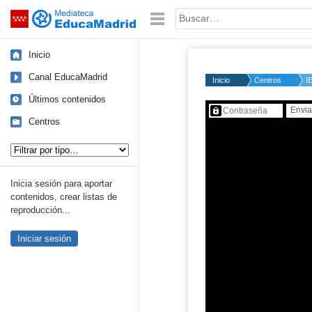
Mediateca de EducaMadrid
Saltar navegación
Palabra o frase:
Inicio
Canal EducaMadrid
Inicio
Centros
I
Últimos contenidos
Contenido protegido…
Centros
Tipo de contenido:
Inicia sesión para aportar
contenidos, crear listas de
reproducción...
Iniciar sesión