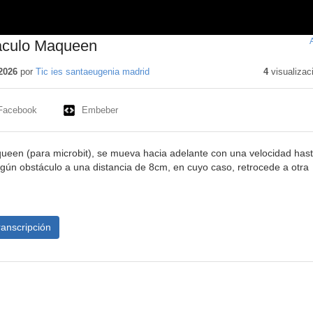
áculo Maqueen
2026
por
Tic ies santaeugenia madrid
4
visualizac
Facebook
Embeber
een (para microbit), se mueva hacia adelante con una velocidad has
gún obstáculo a una distancia de 8cm, en cuyo caso, retrocede a otra
ranscripción