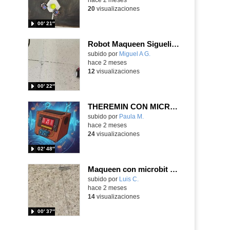
20
visualizaciones
00′ 21″
Robot Maqueen Siguelineas
Contenido educativo.
subido por
Miguel A G.
-
hace 2 meses
12
visualizaciones
00′ 22″
THEREMIN CON MICROBIT
- Contenido
Contenido educativo.
subido por
Paula M.
-
hace 2 meses
24
visualizaciones
02′ 48″
Maqueen con microbit detectando obstáculos
Contenido educativo.
subido por
Luis C.
-
hace 2 meses
14
visualizaciones
00′ 37″