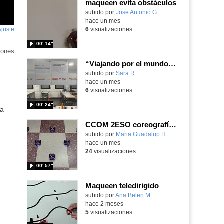
maqueen evita obstáculos
subido por
Jose Antonio G.
-
hace un mes
Ajuste
de
6
visualizaciones
pantalla
00′ 14″
iones
“Viajando por el mundo con RMQ y PM: Visitando monumentos”
Contenido educativo.
subido por
Sara R.
-
hace un mes
6
visualizaciones
00′ 24″
ta
CCOM 2ESO coreografía Robots Maqueen
Contenido educativo.
subido por
Maria Guadalup H.
-
hace un mes
24
visualizaciones
00′ 57″
Maqueen teledirigido
Contenido educativo.
subido por
Ana Belen M.
-
hace 2 meses
5
visualizaciones