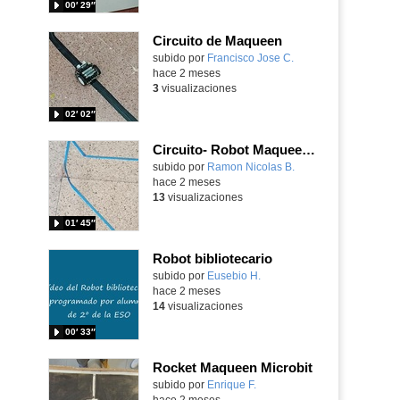
00′ 29″
Circuito de Maqueen
Contenido educativo.
subido por
Francisco Jose C.
-
hace 2 meses
3
visualizaciones
02′ 02″
Circuito- Robot Maqueen para Microbit
Contenido educativo.
subido por
Ramon Nicolas B.
-
hace 2 meses
13
visualizaciones
01′ 45″
Robot bibliotecario
Contenido educativo.
subido por
Eusebio H.
-
hace 2 meses
14
visualizaciones
00′ 33″
Rocket Maqueen Microbit
Contenido educativo.
subido por
Enrique F.
-
hace 2 meses