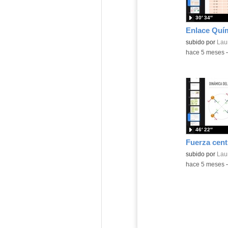
30′ 34″
Contenido educ
subido por
Lau
-
hace 5 meses
46′ 22″
Fuerza cent
Contenido educ
subido por
Lau
-
hace 5 meses