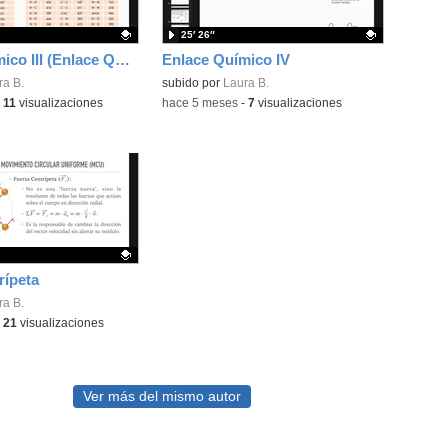
25′ 26″
Enlace Químico III (Enlace Químico II está en BigBlueButton)
Enlace Químico IV
ativo.
ra B.
Contenido educativo.
subido por
Laura B.
-
11
visualizaciones
-
hace 5 meses
-
7
visualizaciones
rípeta
ativo.
ra B.
-
21
visualizaciones
Ver más del mismo autor