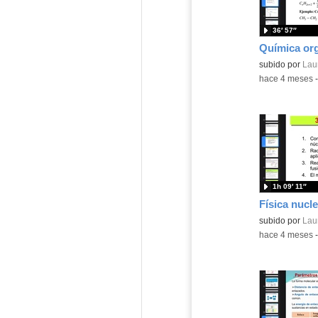
36′ 57″
Química org
Contenido educ
subido por
Lau
-
hace 4 meses
1h 09′ 11″
Física nucle
Contenido educ
subido por
Lau
-
hace 4 meses