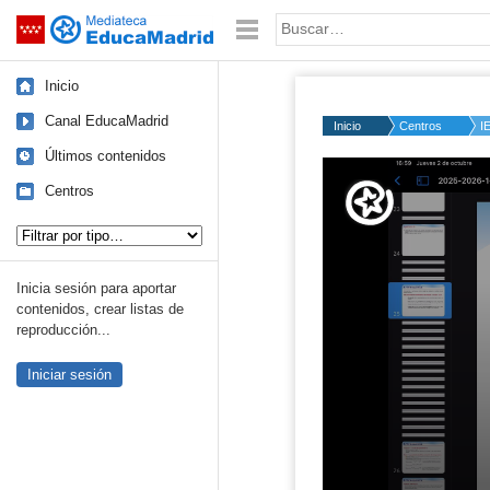
Mediateca de EducaMadrid
Saltar navegación
Palabra o frase:
Inicio
Canal EducaMadrid
Inicio
Centros
I
Últimos contenidos
Volume
50%
Centros
Tipo de contenido:
Inicia sesión para aportar
contenidos, crear listas de
reproducción...
Iniciar sesión