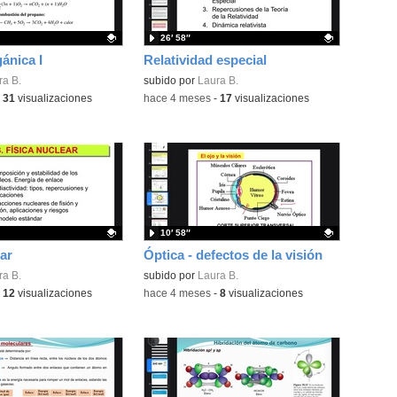
26′ 58″
ánica I
Relatividad especial
ativo.
ra B.
Contenido educativo.
subido por
Laura B.
-
31
visualizaciones
-
hace 4 meses
-
17
visualizaciones
10′ 58″
ar
Óptica - defectos de la visión
ativo.
ra B.
Contenido educativo.
subido por
Laura B.
-
12
visualizaciones
-
hace 4 meses
-
8
visualizaciones