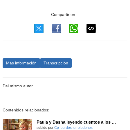
Más información
Transcripción
Del mismo autor…
Contenidos relacionados:
Paula y Dasha leyendo cuentos a los guapos y guapas de infantil :). Curso 2025/2026
Contenido educativo.
subido por
Cp lourdes torrelodones
-