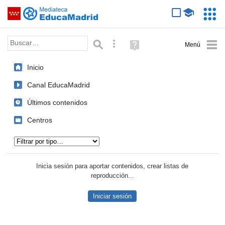
Mediateca de EducaMadrid
Saltar navegación
Servic
Educa
Palabra o frase:
Búsqueda avanzada
Ayuda
(en
ventana
Inicio
nueva)
Canal EducaMadrid
Últimos contenidos
Centros
Tipo de contenido:
Inicia sesión para aportar contenidos, crear listas de
reproducción...
Iniciar sesión