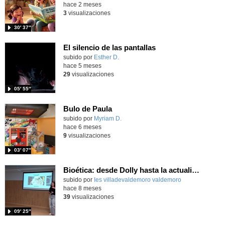
hace 2 meses
3
visualizaciones
30′ 37″
El silencio de las pantallas
Contenido educativo.
subido por
Esther D.
-
hace 5 meses
29
visualizaciones
05′ 55″
Bulo de Paula
subido por
Myriam D.
-
hace 6 meses
9
visualizaciones
03′ 07″
Bioética: desde Dolly hasta la actualidad
Contenido educativo.
subido por
Ies villadevaldemoro valdemoro
-
hace 8 meses
39
visualizaciones
09′ 25″