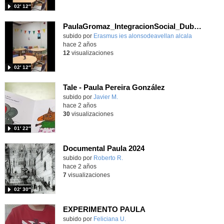
02′ 12″
PaulaGromaz_IntegracionSocial_Dublin24
subido por
Erasmus ies alonsodeavellan alcala
-
hace 2 años
12
visualizaciones
02′ 12″
Tale - Paula Pereira González
Contenido educativo.
subido por
Javier M.
-
hace 2 años
30
visualizaciones
01′ 22″
Documental Paula 2024
Contenido educativo.
subido por
Roberto R.
-
hace 2 años
7
visualizaciones
02′ 30″
EXPERIMENTO PAULA
Contenido educativo.
subido por
Feliciana U.
-