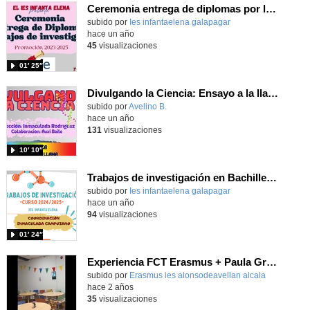
Ceremonia entrega de diplomas por los Trabajos de investigación en Bachillerato 2023-2024
subido por
Ies infantaelena galapagar
-
hace un año
45
visualizaciones
01′ 25″
Divulgando la Ciencia: Ensayo a la llama.Un espectáculo de colores
subido por
Avelino B.
-
hace un año
131
visualizaciones
10′ 10″
Trabajos de investigación en Bachillerato 2024-25
subido por
Ies infantaelena galapagar
-
hace un año
94
visualizaciones
01′ 24″
Experiencia FCT Erasmus + Paula Gromaz - Integración Social - Dublin 2024
subido por
Erasmus ies alonsodeavellan alcala
-
hace 2 años
35
visualizaciones