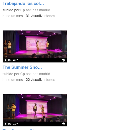
Trabajando los colores en 3 años
Contenido educativo.
subido por
Cp asturias madrid
-
hace un mes
-
31
visualizaciones
03′ 40″
The Summer Show 004
Contenido educativo.
subido por
Cp asturias madrid
-
hace un mes
-
22
visualizaciones
06′ 16″