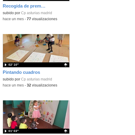
Recogida de premios Bella y Bestia 26
Contenido educativo.
subido por
Cp asturias madrid
-
hace un mes
-
77
visualizaciones
02′ 10″
Pintando cuadros
Contenido educativo.
subido por
Cp asturias madrid
-
hace un mes
-
32
visualizaciones
01′ 03″