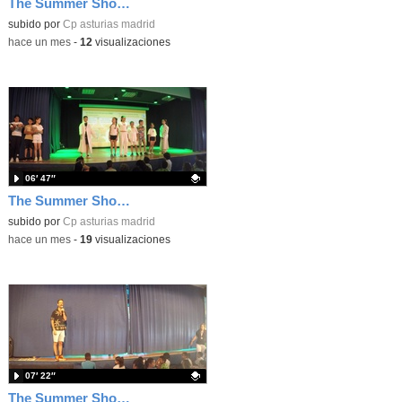
The Summer Show 003
Contenido educativo.
subido por
Cp asturias madrid
-
hace un mes
-
12
visualizaciones
06′ 47″
The Summer Show 002
Contenido educativo.
subido por
Cp asturias madrid
-
hace un mes
-
19
visualizaciones
07′ 22″
The Summer Show 001