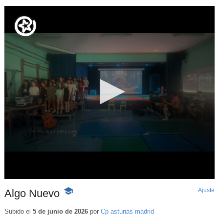
Ajuste
d
Algo Nuevo
-
p
Contenido
educativo
Subido el
5 de junio de 2026
por
Cp asturias madrid