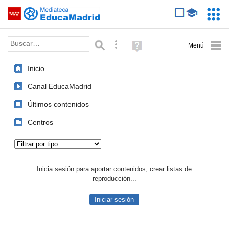
Mediateca de EducaMadrid
Saltar navegación
Servic
Educa
Palabra o frase:
Búsqueda avanzada
Ayuda
(en
ventana
Inicio
nueva)
Canal EducaMadrid
Últimos contenidos
Centros
Tipo de contenido:
Inicia sesión para aportar contenidos, crear listas de
reproducción...
Iniciar sesión