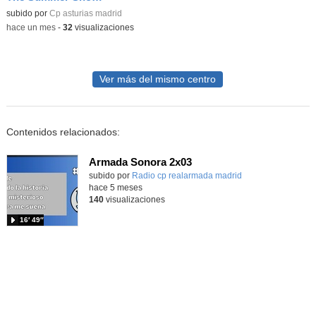
Contenido educativo.
subido por
Cp asturias madrid
-
hace un mes
-
32
visualizaciones
Ver más del mismo centro
Contenidos relacionados:
Armada Sonora 2x03
Contenido educativo.
subido por
Radio cp realarmada madrid
-
hace 5 meses
140
visualizaciones
16′ 49″