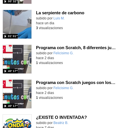
00′ 32″
La serpiente de carbono
Contenido educativo.
subido por
Luis M.
-
hace un dia
3
visualizaciones
01′ 01″
Programa con Scratch, 8 diferentes juegos para vivir la emoción de los partidos de España en el mundial 2026
Contenido educativo.
subido por
Felicisimo G.
-
hace 2 dias
1
visualizaciones
40′ 17″
Programa con Scratch juegos con los partidos del mundial 2026 ganados por España
Contenido educativo.
subido por
Felicisimo G.
-
hace 2 dias
1
visualizaciones
40′ 17″
¿EXISTE O INVENTADA?
Contenido educativo.
subido por
Beatriz B.
-
hace 7 dias