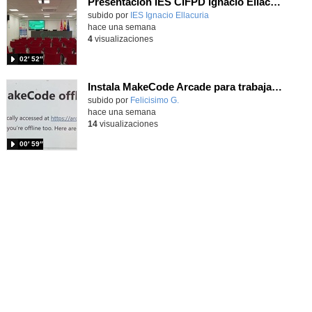
Presentación IES CIFPD Ignacio Ellacuría
Contenido educativo.
subido por
IES Ignacio Ellacuria
-
hace una semana
4
visualizaciones
02′ 52″
Instala MakeCode Arcade para trabajar offline en tu tablet, ordenador, Chromebook
Contenido educativo.
subido por
Felicisimo G.
-
hace una semana
14
visualizaciones
00′ 59″