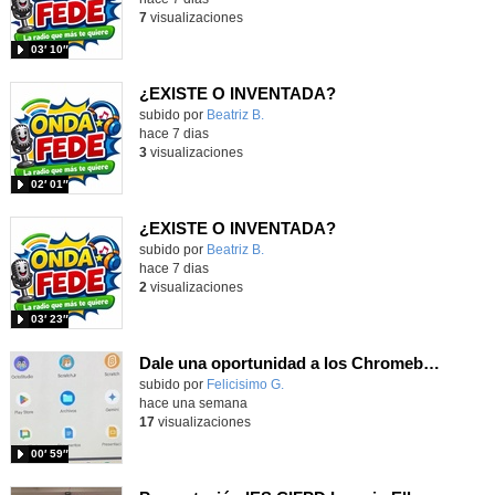
7
visualizaciones
03′ 10″
¿EXISTE O INVENTADA?
Contenido educativo.
subido por
Beatriz B.
-
hace 7 dias
3
visualizaciones
02′ 01″
¿EXISTE O INVENTADA?
Contenido educativo.
subido por
Beatriz B.
-
hace 7 dias
2
visualizaciones
03′ 23″
Dale una oportunidad a los Chromebooks y utiliza un proyector para realizar talleres si no tienes pantallas táctiles
Contenido educativo.
subido por
Felicisimo G.
-
hace una semana
17
visualizaciones
00′ 59″