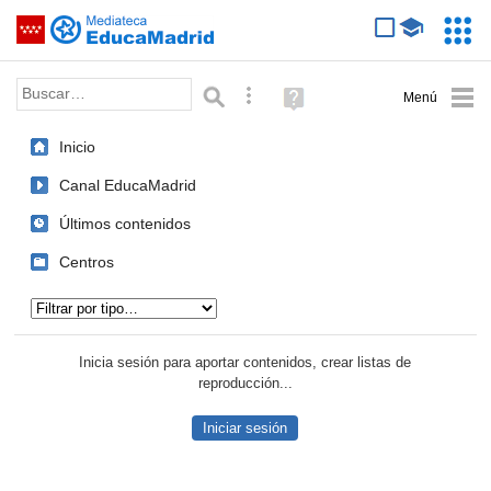
Mediateca de EducaMadrid
Saltar navegación
Servic
Educa
Palabra o frase:
Búsqueda avanzada
Ayuda
(en
ventana
Inicio
nueva)
Canal EducaMadrid
Últimos contenidos
Centros
Tipo de contenido:
Inicia sesión para aportar contenidos, crear listas de
reproducción...
Iniciar sesión