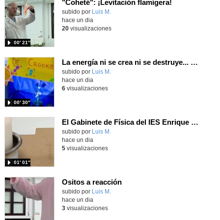
"Coheté": ¡Levitación flamígera!
Contenido educativo.
subido por
Luis M.
-
hace un dia
20
visualizaciones
00′ 21″
La energía ni se crea ni se destruye... ¡se experimenta! El Tierno en la Feria Madrid es Ciencia 2026
Contenido educativo.
subido por
Luis M.
-
hace un dia
6
visualizaciones
00′ 30″
El Gabinete de Física del IES Enrique Tierno Galván de Parla (Curso 25-26)
Contenido educativo.
subido por
Luis M.
-
hace un dia
5
visualizaciones
01′ 01″
Ositos a reacción
Contenido educativo.
subido por
Luis M.
-
hace un dia
3
visualizaciones