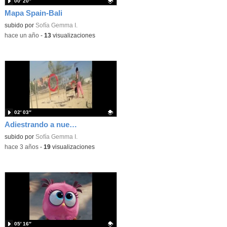
00′ 20″
Mapa Spain-Bali
Contenido educativo.
subido por
Sofía Gemma I.
-
hace un año
-
13
visualizaciones
02′ 03″
Adiestrando a nuestras mascotas
Contenido educativo.
subido por
Sofía Gemma I.
-
hace 3 años
-
19
visualizaciones
05′ 16″