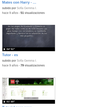
Mates con Harry - Rectas y Ángulos
subido por
Sofía Gemma I.
-
hace 9 años
-
51
visualizaciones
04′ 51″
Tutor - es
subido por
Sofía Gemma I.
-
hace 9 años
-
79
visualizaciones
01′ 40″