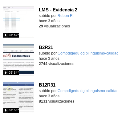
LMS - Evidencia 2
subido por
Ruben R.
-
hace 3 años
29
visualizaciones
03′ 52″
B2R21
subido por
Compdigedu dg bilinguismo-calidad
-
hace 3 años
2744
visualizaciones
05′ 34″
B12R31
subido por
Compdigedu dg bilinguismo-calidad
-
hace 3 años
8131
visualizaciones
06′ 50″