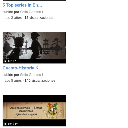
5 Top series in English
Contenido educativo.
subido por
Sofía Gemma I.
-
hace 3 años
-
15
visualizaciones
09′ 0″
Cuento-Historia Karate
subido por
Sofía Gemma I.
-
hace 8 años
-
140
visualizaciones
05′ 01″