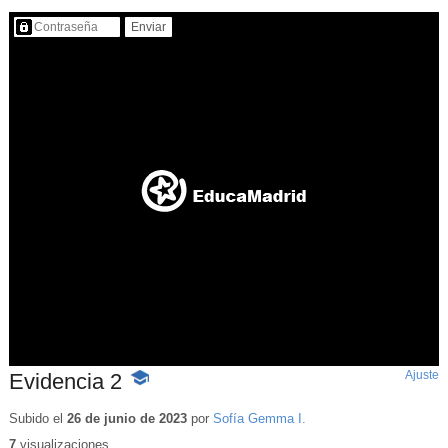
Contenido protegido…
Ajuste
d
Evidencia 2
-
p
Contenido
educativo
Subido el
26 de junio de 2023
por
Sofía Gemma I.
7
visualizaciones