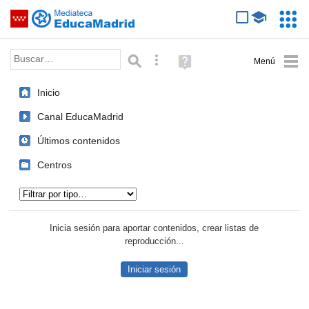
Mediateca de EducaMadrid
Saltar navegación
Servic
Educa
Palabra o frase:
Búsqueda avanzada
Ayuda
(en
ventana
Inicio
nueva)
Canal EducaMadrid
Últimos contenidos
Centros
Tipo de contenido:
Inicia sesión para aportar contenidos, crear listas de
reproducción...
Iniciar sesión