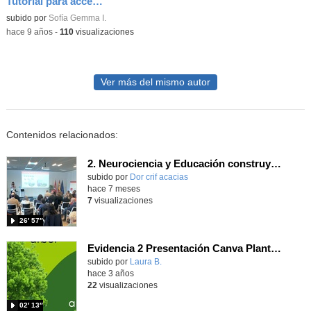
Tutorial para acceder a las calificaciones
subido por
Sofía Gemma I.
-
hace 9 años
-
110
visualizaciones
Ver más del mismo autor
Contenidos relacionados:
2. Neurociencia y Educación construyendo juntos el aprendizaje_Almudena Capilla González - CONGRESO INNOVACIÓN, FORMACIÓN Y ACOMPAÑAMIENTO DESDE LA EVIDENCIA
Contenido educativo.
subido por
Dor crif acacias
-
hace 7 meses
7
visualizaciones
26′ 57″
Evidencia 2 Presentación Canva Plantas
subido por
Laura B.
-
hace 3 años
22
visualizaciones
02′ 13″