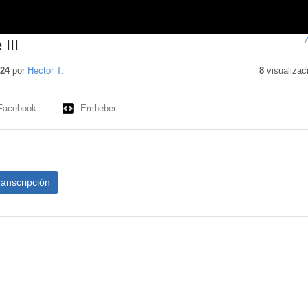
III
024
por
Hector T.
8
visualizac
Facebook
Embeber
ranscripción