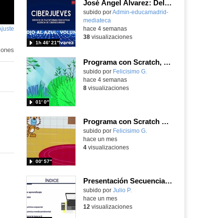
José Ángel Álvarez: Del rojo al azul, volumen III
subido por
Admin-educamadrid-
mediateca
-
Ajuste
de
hace 4 semanas
38
visualizaciones
pantalla
1h 46′ 21″
iones
Programa con Scratch, un juego de disparos y modifica los disfraces del personaje
Contenido educativo.
subido por
Felicisimo G.
-
hace 4 semanas
8
visualizaciones
01′ 0″
Programa con Scratch Jr usando el bloque de tiempo y de interacción entre personajes
Contenido educativo.
subido por
Felicisimo G.
-
hace un mes
4
visualizaciones
00′ 57″
Presentación Secuencia Didáctica
subido por
Julio P.
-
hace un mes
12
visualizaciones