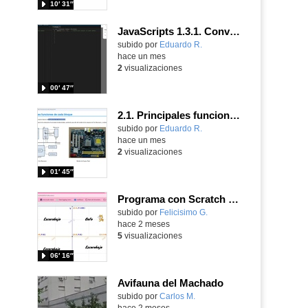
10′ 31″
JavaScripts 1.3.1. Conversiones de tipos de datos. Parte III.
Contenido educativo.
subido por
Eduardo R.
-
hace un mes
2
visualizaciones
00′ 47″
2.1. Principales funciones de cada bloque
Contenido educativo.
subido por
Eduardo R.
-
hace un mes
2
visualizaciones
01′ 45″
Programa con Scratch usando los bloques de posición y el bloque Y para cambiar de disfraz en cada cuadrante
Contenido educativo.
subido por
Felicisimo G.
-
hace 2 meses
5
visualizaciones
06′ 16″
Avifauna del Machado
subido por
Carlos M.
-
hace 2 meses