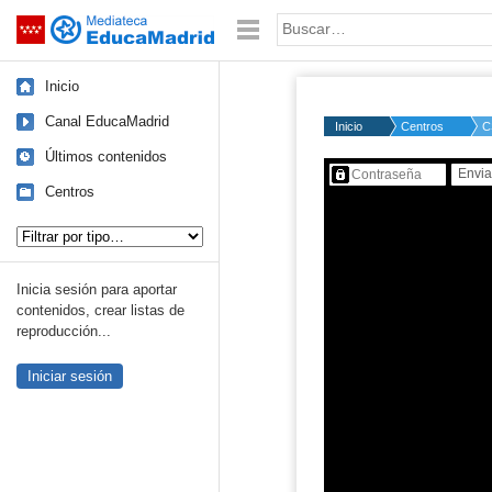
Mediateca de EducaMadrid
Saltar navegación
Palabra o frase:
Inicio
Canal EducaMadrid
Inicio
Centros
C
Últimos contenidos
Contenido protegido…
Centros
Tipo de contenido:
Inicia sesión para aportar
contenidos, crear listas de
reproducción...
Iniciar sesión