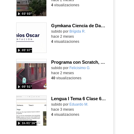
4
visualizaciones
03′ 03″
Gymkana Ciencia de Datos .Los premios Óscar
Contenido educativo.
subido por
Brígida R.
-
hace 2 meses
4
visualizaciones
05′ 07″
Programa con Scratch, el encantamiento de Harry Potter para que no le ataquen los dementores con Scratch usando la posición
Contenido educativo.
subido por
Felicisimo G.
-
hace 2 meses
40
visualizaciones
05′ 51″
Lengua I Tema 6 Clase 61 20260513 - Renacimiento (III): Garcilaso de la Vega
Contenido educativo.
subido por
Eduardo M.
-
hace 3 meses
4
visualizaciones
1h 01′ 16″