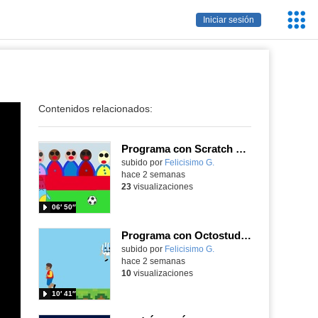
Servic
Iniciar sesión
Educa
Contenidos relacionados:
Programa con Scratch Jr una barrera que se desplaza para dar sensación de movimiento
Contenido educativo.
subido por
Felicisimo G.
-
hace 2 semanas
23
visualizaciones
06′ 50″
Programa con Octostudio, un juego de 4 personajes ganando la copa del mundo saltando y esquivando rivales.
Contenido educativo.
subido por
Felicisimo G.
-
hace 2 semanas
10
visualizaciones
10′ 41″