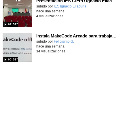
Presentación IES CIFPD Ignacio Ellacuría
Contenido educativo.
subido por
IES Ignacio Ellacuria
-
hace una semana
4
visualizaciones
02′ 52″
Instala MakeCode Arcade para trabajar offline en tu tablet, ordenador, Chromebook
Contenido educativo.
subido por
Felicisimo G.
-
hace una semana
14
visualizaciones
00′ 59″