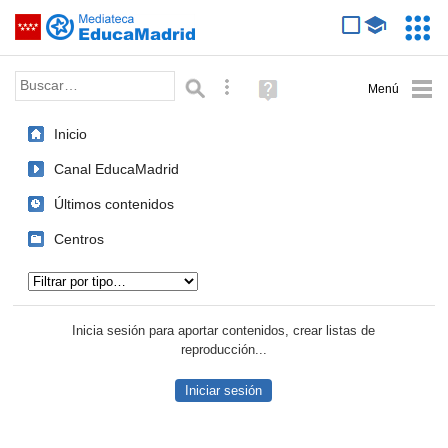
Mediateca de EducaMadrid
Saltar navegación
Servic
Educa
Palabra o frase:
Búsqueda avanzada
Ayuda
(en
ventana
Inicio
nueva)
Canal EducaMadrid
Últimos contenidos
Centros
Tipo de contenido:
Inicia sesión para aportar contenidos, crear listas de
reproducción...
Iniciar sesión