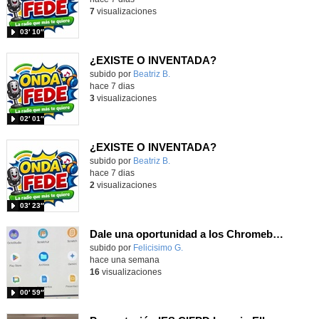
7
visualizaciones
03′ 10″
¿EXISTE O INVENTADA?
Contenido educativo.
subido por
Beatriz B.
-
hace 7 dias
3
visualizaciones
02′ 01″
¿EXISTE O INVENTADA?
Contenido educativo.
subido por
Beatriz B.
-
hace 7 dias
2
visualizaciones
03′ 23″
Dale una oportunidad a los Chromebooks y utiliza un proyector para realizar talleres si no tienes pantallas táctiles
Contenido educativo.
subido por
Felicisimo G.
-
hace una semana
16
visualizaciones
00′ 59″