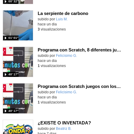
00′ 32″
La serpiente de carbono
Contenido educativo.
subido por
Luis M.
-
hace un dia
3
visualizaciones
01′ 01″
Programa con Scratch, 8 diferentes juegos para vivir la emoción de los partidos de España en el mundial 2026
Contenido educativo.
subido por
Felicisimo G.
-
hace un dia
1
visualizaciones
40′ 17″
Programa con Scratch juegos con los partidos del mundial 2026 ganados por España
Contenido educativo.
subido por
Felicisimo G.
-
hace un dia
1
visualizaciones
40′ 17″
¿EXISTE O INVENTADA?
Contenido educativo.
subido por
Beatriz B.
-
hace 7 dias