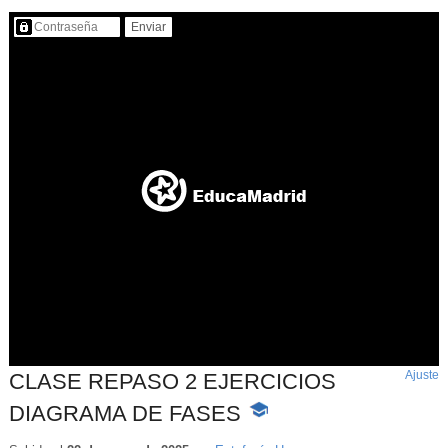
Contenido protegido…
Ajuste
d
CLASE REPASO 2 EJERCICIOS
p
DIAGRAMA DE FASES
-
Contenido