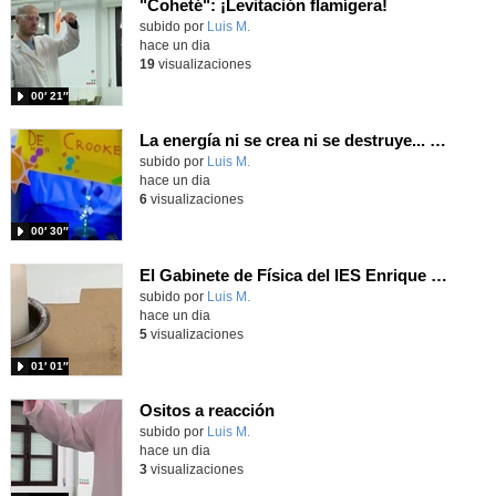
"Coheté": ¡Levitación flamígera!
Contenido educativo.
subido por
Luis M.
-
hace un dia
19
visualizaciones
00′ 21″
La energía ni se crea ni se destruye... ¡se experimenta! El Tierno en la Feria Madrid es Ciencia 2026
Contenido educativo.
subido por
Luis M.
-
hace un dia
6
visualizaciones
00′ 30″
El Gabinete de Física del IES Enrique Tierno Galván de Parla (Curso 25-26)
Contenido educativo.
subido por
Luis M.
-
hace un dia
5
visualizaciones
01′ 01″
Ositos a reacción
Contenido educativo.
subido por
Luis M.
-
hace un dia
3
visualizaciones