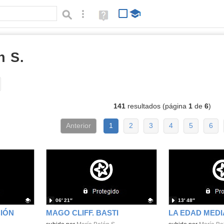
Búsqueda avanzada
Ayuda
(en
ventana
nueva)
n S.
vídeos
Tipo de contenido:
141
resultados (página
1
de
6
)
Anterior
1
2
3
4
5
6
06′ 21″
13′ 48″
IÓN
MAGO CLIFF. BASTI
LA EDAD MEDI