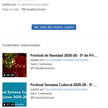
subido por
Cp santodomingo algete
-
hace un mes
-
74
visualizaciones
Ver más del mismo centro
Contenidos relacionados:
Festival de Navidad 2025-26 - 5º de Primaria
subido por
Cp ciudaddecolumbia trescantos
-
hace 3 semanas
17
visualizaciones
06′ 38″
Festival Semana Cultural 2025-26 - 5º de Primaria
subido por
Cp ciudaddecolumbia trescantos
-
hace 3 semanas
12
visualizaciones
07′ 29″