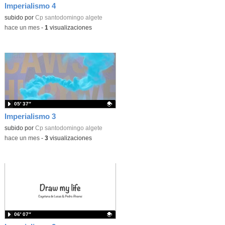
Imperialismo 4
Contenido educativo.
subido por
Cp santodomingo algete
-
hace un mes
-
1
visualizaciones
05′ 37″
Imperialismo 3
Contenido educativo.
subido por
Cp santodomingo algete
-
hace un mes
-
3
visualizaciones
06′ 07″