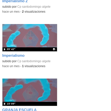
Imperialismo 2
Contenido educativo.
subido por
Cp santodomingo algete
-
hace un mes
-
2
visualizaciones
05′ 42″
Imperialismo
Contenido educativo.
subido por
Cp santodomingo algete
-
hace un mes
-
1
visualizaciones
15′ 09″
GRANJA ESCUELA