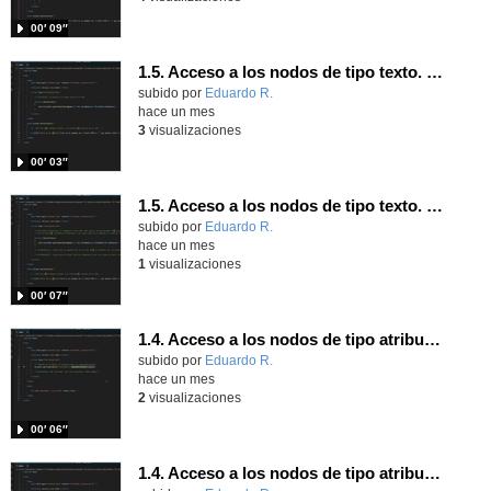
00′ 09″
1.5. Acceso a los nodos de tipo texto. Parte 2.
Contenido educativo.
subido por
Eduardo R.
-
hace un mes
3
visualizaciones
00′ 03″
1.5. Acceso a los nodos de tipo texto. Parte 1.
Contenido educativo.
subido por
Eduardo R.
-
hace un mes
1
visualizaciones
00′ 07″
1.4. Acceso a los nodos de tipo atributo. Parte 7.
Contenido educativo.
subido por
Eduardo R.
-
hace un mes
2
visualizaciones
00′ 06″
1.4. Acceso a los nodos de tipo atributo. Parte 6.