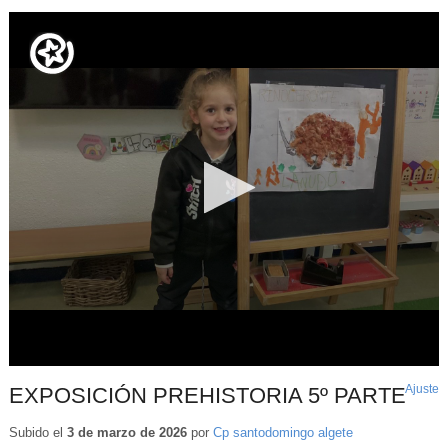
Ajuste
d
EXPOSICIÓN PREHISTORIA 5º PARTE
p
Subido el
3 de marzo de 2026
por
Cp santodomingo algete