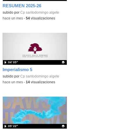
RESUMEN 2025-26
subido por
Cp santodomingo algete
-
hace un mes
-
54
visualizaciones
04′ 05″
Imperialismo 5
Contenido educativo.
subido por
Cp santodomingo algete
-
hace un mes
-
14
visualizaciones
05′ 22″