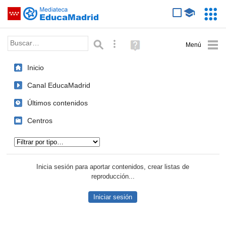
Mediateca de EducaMadrid
Saltar navegación
Servic
Educa
Palabra o frase:
Búsqueda avanzada
Ayuda
(en
ventana
Inicio
nueva)
Canal EducaMadrid
Últimos contenidos
Centros
Tipo de contenido:
Inicia sesión para aportar contenidos, crear listas de
reproducción...
Iniciar sesión