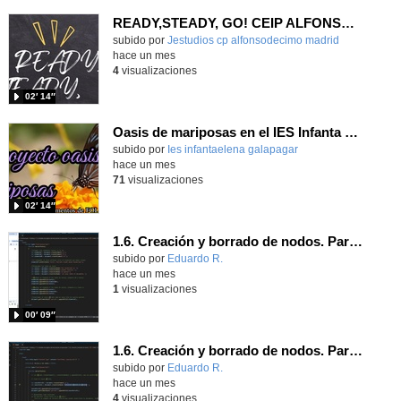
READY,STEADY, GO! CEIP ALFONSO X EL SABIO
Contenido educativo.
subido por
Jestudios cp alfonsodecimo madrid
-
hace un mes
4
visualizaciones
02′ 14″
Oasis de mariposas en el IES Infanta Elena
subido por
Ies infantaelena galapagar
-
hace un mes
71
visualizaciones
02′ 14″
1.6. Creación y borrado de nodos. Parte 2.
Contenido educativo.
subido por
Eduardo R.
-
hace un mes
1
visualizaciones
00′ 09″
1.6. Creación y borrado de nodos. Parte 1.
Contenido educativo.
subido por
Eduardo R.
-
hace un mes
4
visualizaciones