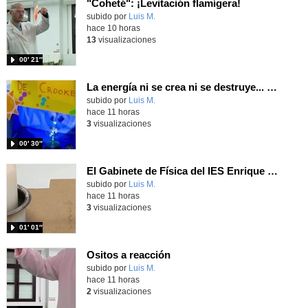
"Coheté": ¡Levitación flamígera!
Contenido educativo.
subido por
Luis M.
-
hace 10 horas
13
visualizaciones
00′ 21″
La energía ni se crea ni se destruye... ¡se experimenta! El Tierno en la Feria Madrid es Ciencia 2026
Contenido educativo.
subido por
Luis M.
-
hace 11 horas
3
visualizaciones
00′ 30″
El Gabinete de Física del IES Enrique Tierno Galván de Parla (Curso 25-26)
Contenido educativo.
subido por
Luis M.
-
hace 11 horas
3
visualizaciones
01′ 01″
Ositos a reacción
Contenido educativo.
subido por
Luis M.
-
hace 11 horas
2
visualizaciones