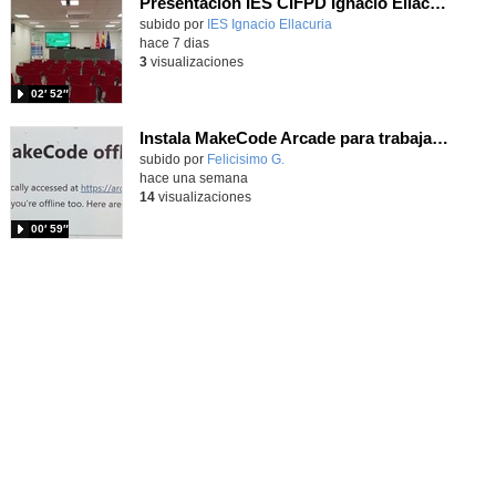
Presentación IES CIFPD Ignacio Ellacuría
Contenido educativo.
subido por
IES Ignacio Ellacuria
-
hace 7 dias
3
visualizaciones
02′ 52″
Instala MakeCode Arcade para trabajar offline en tu tablet, ordenador, Chromebook
Contenido educativo.
subido por
Felicisimo G.
-
hace una semana
14
visualizaciones
00′ 59″