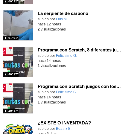
00′ 32″
La serpiente de carbono
Contenido educativo.
subido por
Luis M.
-
hace 12 horas
2
visualizaciones
01′ 01″
Programa con Scratch, 8 diferentes juegos para vivir la emoción de los partidos de España en el mundial 2026
Contenido educativo.
subido por
Felicisimo G.
-
hace 14 horas
1
visualizaciones
40′ 17″
Programa con Scratch juegos con los partidos del mundial 2026 ganados por España
Contenido educativo.
subido por
Felicisimo G.
-
hace 14 horas
1
visualizaciones
40′ 17″
¿EXISTE O INVENTADA?
Contenido educativo.
subido por
Beatriz B.
-
hace 6 dias