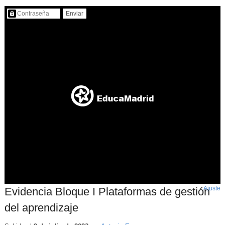
Contenido protegido…
Ajuste
d
Evidencia Bloque I Plataformas de gestión
p
del aprendizaje