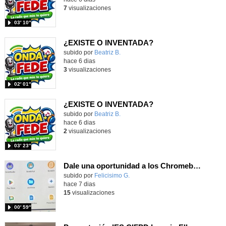
7
visualizaciones
03′ 10″
¿EXISTE O INVENTADA?
Contenido educativo.
subido por
Beatriz B.
-
hace 6 dias
3
visualizaciones
02′ 01″
¿EXISTE O INVENTADA?
Contenido educativo.
subido por
Beatriz B.
-
hace 6 dias
2
visualizaciones
03′ 23″
Dale una oportunidad a los Chromebooks y utiliza un proyector para realizar talleres si no tienes pantallas táctiles
Contenido educativo.
subido por
Felicisimo G.
-
hace 7 dias
15
visualizaciones
00′ 59″