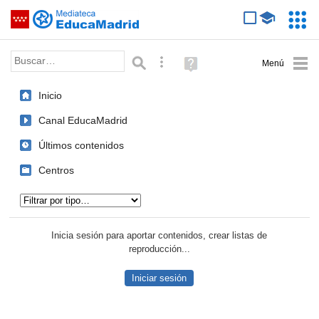
Mediateca de EducaMadrid
Saltar navegación
Servic
Educa
Palabra o frase:
Búsqueda avanzada
Ayuda
(en
ventana
Inicio
nueva)
Canal EducaMadrid
Últimos contenidos
Centros
Tipo de contenido:
Inicia sesión para aportar contenidos, crear listas de
reproducción...
Iniciar sesión