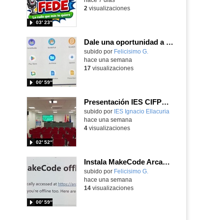
2
visualizaciones
03′ 23″
Dale una oportunidad a los Chromebooks y utiliza un proyector para realizar talleres si no tienes pantallas táctiles
Contenido educativo.
subido por
Felicisimo G.
-
hace una semana
17
visualizaciones
00′ 59″
Presentación IES CIFPD Ignacio Ellacuría
Contenido educativo.
subido por
IES Ignacio Ellacuria
-
hace una semana
4
visualizaciones
02′ 52″
Instala MakeCode Arcade para trabajar offline en tu tablet, ordenador, Chromebook
Contenido educativo.
subido por
Felicisimo G.
-
hace una semana
14
visualizaciones
00′ 59″