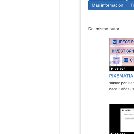
Más información
T
Del mismo autor…
03′ 02″
PIXEMATIA
Contenido educ
subido por
Man
-
hace 2 años
-