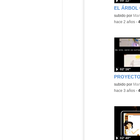
05′ 12″
EL ÁRBOL
Contenido educ
subido por
Man
-
hace 2 años
-
02′ 16″
Contenido educ
subido por
Man
-
hace 3 años
-
02′ 40″