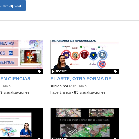
ranscripción
05′ 18″
 EN CIENCIAS
EL ARTE, OTRA FORMA DE COMUNICAR
ativo.
uela V.
Contenido educativo.
subido por
Manuela V.
19
visualizaciones
-
hace 2 años
-
85
visualizaciones