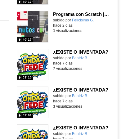
40′ 17″
Programa con Scratch juegos con los partidos del mundial 2026 ganados por España
Contenido educativo.
subido por
Felicisimo G.
-
hace 2 dias
1
visualizaciones
40′ 17″
¿EXISTE O INVENTADA?
Contenido educativo.
subido por
Beatriz B.
-
hace 7 dias
7
visualizaciones
03′ 10″
¿EXISTE O INVENTADA?
Contenido educativo.
subido por
Beatriz B.
-
hace 7 dias
3
visualizaciones
02′ 01″
¿EXISTE O INVENTADA?
Contenido educativo.
subido por
Beatriz B.
-
hace 7 dias