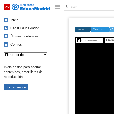
Mediateca de EducaMadrid
Saltar navegación
Palabra o frase:
Inicio
Canal EducaMadrid
Inicio
Centros
C
Últimos contenidos
Contenido protegido…
Centros
Tipo de contenido:
Inicia sesión para aportar
contenidos, crear listas de
reproducción...
Iniciar sesión