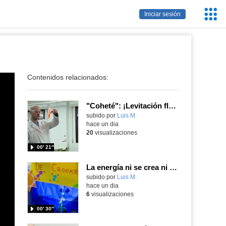
Servic
Iniciar sesión
Educa
Contenidos relacionados:
"Coheté": ¡Levitación flamígera!
Contenido educativo.
subido por
Luis M.
-
hace un dia
20
visualizaciones
00′ 21″
La energía ni se crea ni se destruye... ¡se experimenta! El Tierno en la Feria Madrid es Ciencia 2026
Contenido educativo.
subido por
Luis M.
-
hace un dia
6
visualizaciones
00′ 30″