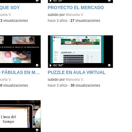
02′ 20″
 QUE SOY
PROYECTO EL MERCADO
ativo.
uela V.
Contenido educativo.
subido por
Manuela V.
43
visualizaciones
-
hace 3 años
-
27
visualizaciones
01′ 54″
PROYECTO FÁBULAS EN MOVIMIENTO
PUZZLE EN AULA VIRTUAL
ativo.
uela V.
Contenido educativo.
subido por
Manuela V.
40
visualizaciones
-
hace 3 años
-
30
visualizaciones