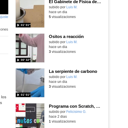
El Gabinete de Física del IES Enrique Tierno Galván de Parla (Curso 25-26)
Contenido educativo.
subido por
Luis M.
-
hace un dia
Ajuste
de
5
visualizaciones
pantalla
01′ 01″
iones
Ositos a reacción
Contenido educativo.
subido por
Luis M.
-
hace un dia
3
visualizaciones
00′ 32″
La serpiente de carbono
Contenido educativo.
subido por
Luis M.
-
hace un dia
3
visualizaciones
01′ 01″
 los
s
Programa con Scratch, 8 diferentes juegos para vivir la emoción de los partidos de España en el mundial 2026
Contenido educativo.
subido por
Felicisimo G.
-
hace 2 dias
1
visualizaciones