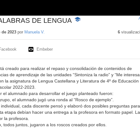
ALABRAS DE LENGUA
-
Contenido
educativo
 de 2023
por
Manuela V.
6
visualizac
Facebook
Embeber
stá creado para realizar el repaso y consolidación de contenidos de
ias de aprendizaje de las unidades “Sintoniza la radio” y “Me interesa
n la asignatura de Lengua Castellana y Literatura de 4º de Educación
escolar 2022-2023.
r el alumnado para desarrollar el juego planteado fueron:
 grupo, el alumnado jugó una ronda al “Rosco de ejemplo”.
individual, cada discente pensó y elaboró dos posibles preguntas para
ta etapa debían hacer una entrega a la profesora en formato papel. La
r la profesora.
, todos juntos, jugaron a los roscos creados por ellos.