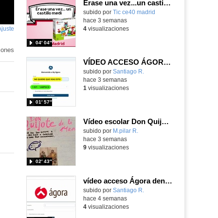
Érase una vez...un castillo medieval
subido por
Tic ce40 madrid
-
hace 3 semanas
Ajuste
de
4
visualizaciones
pantalla
04′ 04″
iones
VÍDEO ACCESO ÁGORA FUERA ENTORNO ESCUELA
Contenido educativo.
subido por
Santiago R.
-
hace 3 semanas
1
visualizaciones
01′ 57″
Vídeo escolar Don Quijote de la mancha
Contenido educativo.
subido por
M.pilar R.
-
hace 3 semanas
9
visualizaciones
02′ 43″
vídeo acceso Ágora dentro entorno escuela
Contenido educativo.
subido por
Santiago R.
-
hace 4 semanas
4
visualizaciones