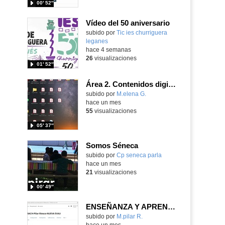
00′ 52″
Vídeo del 50 aniversario
subido por
Tic ies churriguera
leganes
-
hace 4 semanas
26
visualizaciones
01′ 52″
Área 2. Contenidos digitales
Contenido educativo.
subido por
M.elena G.
-
hace un mes
55
visualizaciones
05′ 37″
Somos Séneca
subido por
Cp seneca parla
-
hace un mes
21
visualizaciones
00′ 49″
ENSEÑANZA Y APRENDIZAJE
Contenido educativo.
subido por
M.pilar R.
-
hace un mes