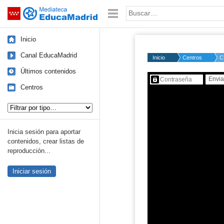
Mediateca de EducaMadrid
Saltar navegación
Palabra o frase:
Inicio
Canal EducaMadrid
Inicio
Centros
C
Últimos contenidos
Contenido protegido…
Centros
Tipo de contenido:
Inicia sesión para aportar
contenidos, crear listas de
reproducción...
Iniciar sesión