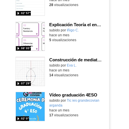
28
visualizaciones
02′ 57″
Explicación Teoría el entrenamiento 1º Bachillerato (IA)
Contenido educativo.
subido por
Iñigo C.
-
hace un mes
5
visualizaciones
08′ 05″
Construcción de mediatriz en GeoGebra
Contenido educativo.
subido por
Eva L.
-
hace un mes
14
visualizaciones
07′ 29″
Vídeo graduación 4ESO
subido por
Tic ies grandecovian
arganda
-
hace un mes
17
visualizaciones
02′ 0″