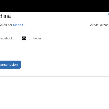
china
 2024
por
Marta G.
20
visualizac
Facebook
Embeber
ranscripción