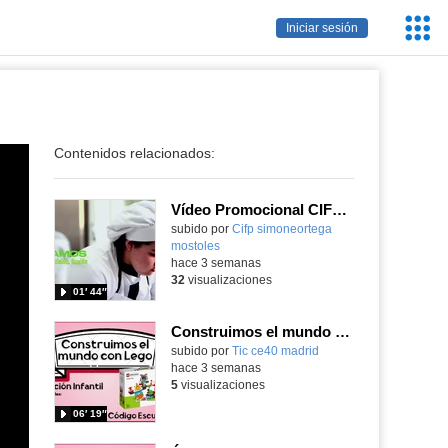
Servic
Iniciar sesión
Educa
Contenidos relacionados:
Vídeo Promocional CIFP Simone Ortega
Contenido educativo.
subido por
Cifp simoneortega
mostoles
-
hace 3 semanas
32
visualizaciones
01′ 44″
Construimos el mundo con Lego
subido por
Tic ce40 madrid
-
hace 3 semanas
5
visualizaciones
06′ 19″