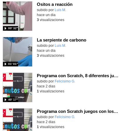
Ositos a reacción
Contenido educativo.
subido por
Luis M.
-
hace un dia
3
visualizaciones
00′ 32″
La serpiente de carbono
Contenido educativo.
subido por
Luis M.
-
hace un dia
3
visualizaciones
01′ 01″
Programa con Scratch, 8 diferentes juegos para vivir la emoción de los partidos de España en el mundial 2026
Contenido educativo.
subido por
Felicisimo G.
-
hace 2 dias
1
visualizaciones
40′ 17″
Programa con Scratch juegos con los partidos del mundial 2026 ganados por España
Contenido educativo.
subido por
Felicisimo G.
-
hace 2 dias
1
visualizaciones