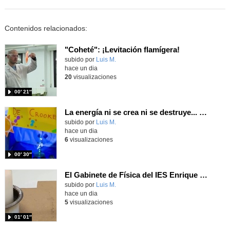
Contenidos relacionados:
"Coheté": ¡Levitación flamígera!
Contenido educativo.
subido por
Luis M.
-
hace un dia
20
visualizaciones
00′ 21″
La energía ni se crea ni se destruye... ¡se experimenta! El Tierno en la Feria Madrid es Ciencia 2026
Contenido educativo.
subido por
Luis M.
-
hace un dia
6
visualizaciones
00′ 30″
El Gabinete de Física del IES Enrique Tierno Galván de Parla (Curso 25-26)
Contenido educativo.
subido por
Luis M.
-
hace un dia
5
visualizaciones
01′ 01″