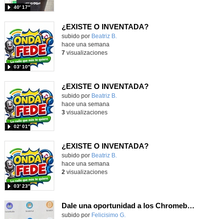
40′ 17″
¿EXISTE O INVENTADA?
Contenido educativo.
subido por
Beatriz B.
-
hace una semana
7
visualizaciones
03′ 10″
¿EXISTE O INVENTADA?
Contenido educativo.
subido por
Beatriz B.
-
hace una semana
3
visualizaciones
02′ 01″
¿EXISTE O INVENTADA?
Contenido educativo.
subido por
Beatriz B.
-
hace una semana
2
visualizaciones
03′ 23″
Dale una oportunidad a los Chromebooks y utiliza un proyector para realizar talleres si no tienes pantallas táctiles
Contenido educativo.
subido por
Felicisimo G.
-