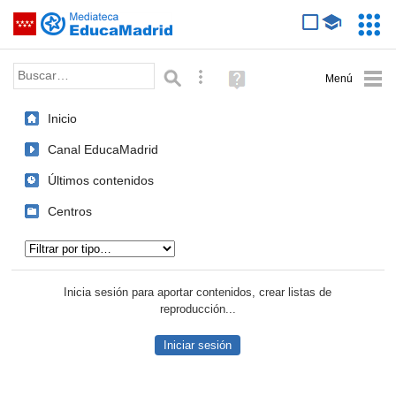
Mediateca de EducaMadrid
Saltar navegación
Servic
Educa
Palabra o frase:
Búsqueda avanzada
Ayuda
(en
ventana
Inicio
nueva)
Canal EducaMadrid
Últimos contenidos
Centros
Tipo de contenido:
Inicia sesión para aportar contenidos, crear listas de
reproducción...
Iniciar sesión