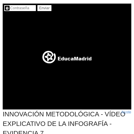
Contenido protegido…
Ajuste
d
INNOVACIÓN METODOLÓGICA - VÍDEO
p
EXPLICATIVO DE LA INFOGRAFÍA -
EVIDENCIA 7