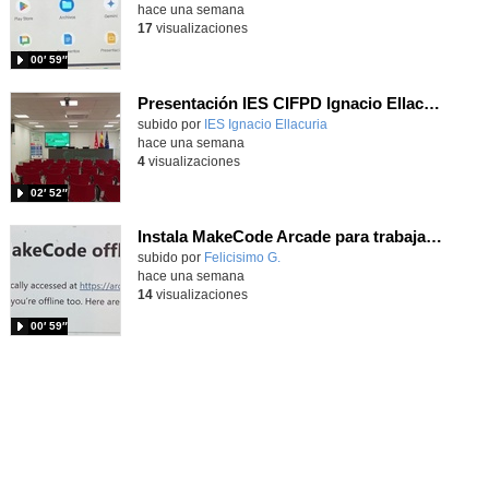
hace una semana
17
visualizaciones
00′ 59″
Presentación IES CIFPD Ignacio Ellacuría
Contenido educativo.
subido por
IES Ignacio Ellacuria
-
hace una semana
4
visualizaciones
02′ 52″
Instala MakeCode Arcade para trabajar offline en tu tablet, ordenador, Chromebook
Contenido educativo.
subido por
Felicisimo G.
-
hace una semana
14
visualizaciones
00′ 59″