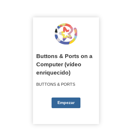
BUTTONS & PORTS
Buttons & Ports on a Computer (vídeo
enriquecido)
Buttons & Ports on a
Computer (vídeo
enriquecido)
BUTTONS & PORTS
Empezar