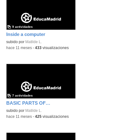
9 actividades
Inside a computer
subido por
Matilde L.
-
hace 11 meses
-
433
visualizaciones
7 actividades
BASIC PARTS OF A COMPUTER
subido por
Matilde L.
-
hace 11 meses
-
425
visualizaciones