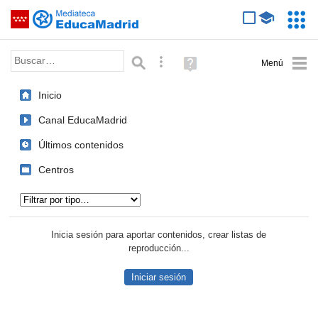
Mediateca de EducaMadrid
Saltar navegación
Servic
Educa
Palabra o frase:
Búsqueda avanzada
Ayuda
(en
ventana
Inicio
nueva)
Canal EducaMadrid
Últimos contenidos
Centros
Tipo de contenido:
Inicia sesión para aportar contenidos, crear listas de
reproducción...
Iniciar sesión