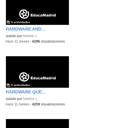
5 actividades
HARDWARE AND SOFTWARE
subido por
Matilde L.
-
hace 11 meses
-
4296
visualizaciones
6 actividades
HARDWARE QUESTIONS
subido por
Matilde L.
-
hace 11 meses
-
4259
visualizaciones