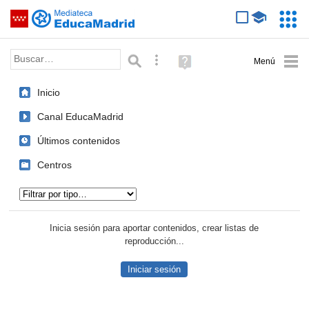
Mediateca de EducaMadrid
Saltar navegación
Servic
Educa
Palabra o frase:
Búsqueda avanzada
Ayuda
(en
ventana
Inicio
nueva)
Canal EducaMadrid
Últimos contenidos
Centros
Tipo de contenido:
Inicia sesión para aportar contenidos, crear listas de
reproducción...
Iniciar sesión