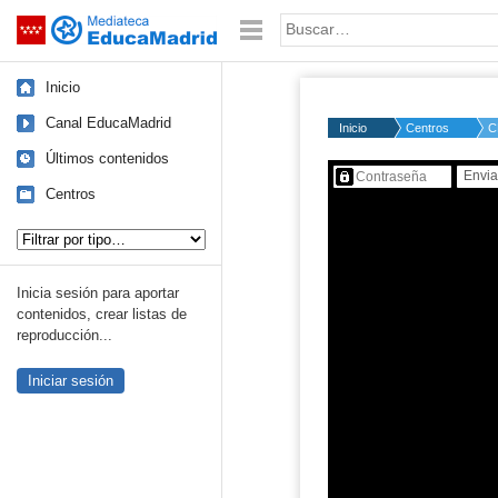
Mediateca de EducaMadrid
Saltar navegación
Palabra o frase:
Inicio
Canal EducaMadrid
Inicio
Centros
C
Últimos contenidos
Contenido protegido…
Centros
Tipo de contenido:
Inicia sesión para aportar
contenidos, crear listas de
reproducción...
Iniciar sesión