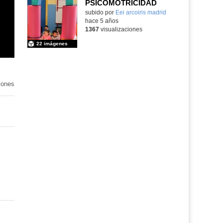
PSICOMOTRICIDAD
Contenido educativo.
subido por
Eei arcoiris madrid
-
hace 5 años
1367
visualizaciones
22 imágenes
iones