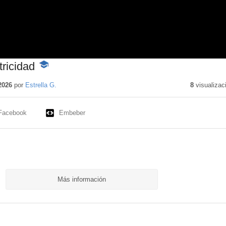
tricidad
-
Contenido
educativo
2026
por
Estrella G.
8
visualizac
Facebook
Embeber
Más información