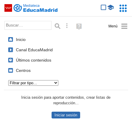
Mediateca de EducaMadrid
Saltar navegación
Servic
Educa
Palabra o frase:
Búsqueda avanzada
Ayuda
(en
ventana
Inicio
nueva)
Canal EducaMadrid
Últimos contenidos
Centros
Tipo de contenido:
Inicia sesión para aportar contenidos, crear listas de
reproducción...
Iniciar sesión