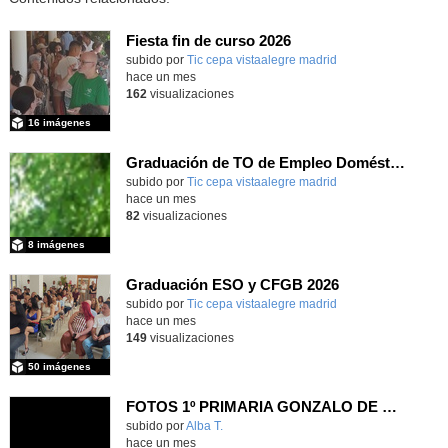
Fiesta fin de curso 2026
subido por
Tic cepa vistaalegre madrid
-
hace un mes
162
visualizaciones
16 imágenes
Graduación de TO de Empleo Doméstico
subido por
Tic cepa vistaalegre madrid
-
hace un mes
82
visualizaciones
8 imágenes
Graduación ESO y CFGB 2026
subido por
Tic cepa vistaalegre madrid
-
hace un mes
149
visualizaciones
50 imágenes
FOTOS 1º PRIMARIA GONZALO DE BERCEO
subido por
Alba T.
-
hace un mes