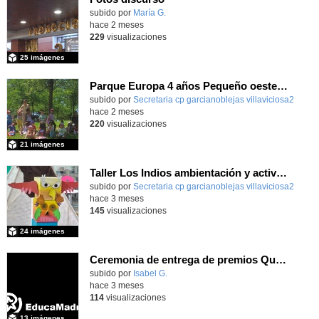
Contenido educativo.
subido por
María G.
-
hace 2 meses
229
visualizaciones
25 imágenes
Parque Europa 4 años Pequeño oeste 2025-26
Contenido educativo.
subido por
Secretaria cp garcianoblejas villaviciosa2
-
hace 2 meses
220
visualizaciones
21 imágenes
Taller Los Indios ambientación y actividades 13 mayo 4 años
subido por
Secretaria cp garcianoblejas villaviciosa2
-
hace 3 meses
145
visualizaciones
24 imágenes
Ceremonia de entrega de premios Quizstory 2026
subido por
Isabel G.
-
hace 3 meses
114
visualizaciones
13 imágenes