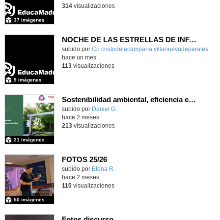
314
visualizaciones
37 imágenes
NOCHE DE LAS ESTRELLAS DE INFANTIL 5 AÑOS
subido por
Cp cristodelacampana villanuevadeperales
-
hace un mes
113
visualizaciones
9 imágenes
Sostenibilidad ambiental, eficiencia energética y sistemas de producción inteligente para la industria 4.0
subido por
Daniel G.
-
hace 2 meses
213
visualizaciones
21 imágenes
FOTOS 25/26
Contenido educativo.
subido por
Elena R.
-
hace 2 meses
110
visualizaciones
50 imágenes
Fotos discurso