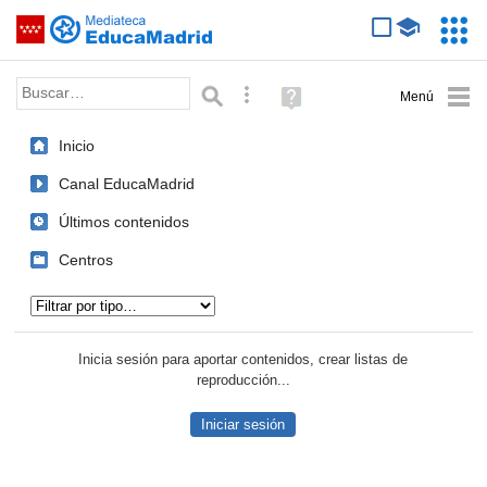
Mediateca de EducaMadrid
Saltar navegación
Servic
Educa
Palabra o frase:
Búsqueda avanzada
Ayuda
(en
ventana
Inicio
nueva)
Canal EducaMadrid
Últimos contenidos
Centros
Tipo de contenido:
Inicia sesión para aportar contenidos, crear listas de
reproducción...
Iniciar sesión