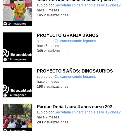
subido por
Secretaria cp garcianoblejas villaviciosa2
-
hace 3 meses
145
visualizaciones
24 imágenes
PROYECTO GRANJA 3 AÑOS
Contenido educativo.
subido por
Cp carmenconde leganes
-
hace 5 meses
349
visualizaciones
16 imágenes
PROYECTO 5 AÑOS: DINOSAURIOS
Contenido educativo.
subido por
Cp carmenconde leganes
-
hace 5 meses
198
visualizaciones
14 imágenes
Parque Doña Laura 4 años curso 2025-26
Contenido educativo.
subido por
Secretaria cp garcianoblejas villaviciosa2
-
hace 9 meses
283
visualizaciones
19 imágenes