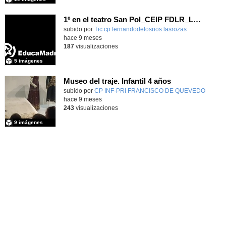
1º en el teatro San Pol_CEIP FDLR_Las Rozas
Contenido educativo.
subido por
Tic cp fernandodelosrios lasrozas
-
hace 9 meses
187
visualizaciones
5 imágenes
Museo del traje. Infantil 4 años
subido por
CP INF-PRI FRANCISCO DE QUEVEDO
-
hace 9 meses
243
visualizaciones
9 imágenes