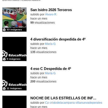
San Isidro 2026 Terceros
Contenido educativo.
subido por
Álvaro R.
-
hace un mes
99
visualizaciones
33 imágenes
4 diversificación despedida de 4º
Contenido educativo.
subido por
María G.
-
hace un mes
135
visualizaciones
5 imágenes
4 eso C Despedida de 4º
Contenido educativo.
subido por
María G.
-
hace un mes
200
visualizaciones
11 imágenes
NOCHE DE LAS ESTRELLAS DE INFANTIL 5 AÑOS
subido por
Cp cristodelacampana villanuevadeperales
-
hace un mes