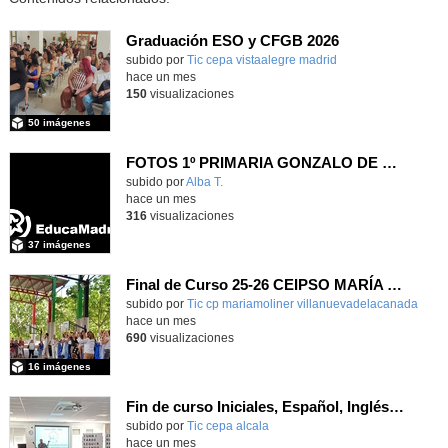
Graduación ESO y CFGB 2026
subido por
Tic cepa vistaalegre madrid
-
hace un mes
150
visualizaciones
50 imágenes
FOTOS 1º PRIMARIA GONZALO DE BERCEO
subido por
Alba T.
-
hace un mes
316
visualizaciones
37 imágenes
Final de Curso 25-26 CEIPSO MARÍA MOLINER
subido por
Tic cp mariamoliner villanuevadelacanada
-
hace un mes
690
visualizaciones
16 imágenes
Fin de curso Iniciales, Español, Inglés, Informática y Patrimonio
subido por
Tic cepa alcala
-
hace un mes