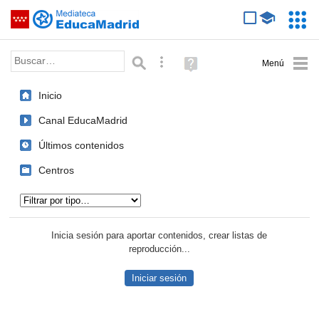
Mediateca de EducaMadrid
Saltar navegación
Servic
Educa
Palabra o frase:
Búsqueda avanzada
Ayuda
(en
ventana
Inicio
nueva)
Canal EducaMadrid
Últimos contenidos
Centros
Tipo de contenido:
Inicia sesión para aportar contenidos, crear listas de
reproducción...
Iniciar sesión