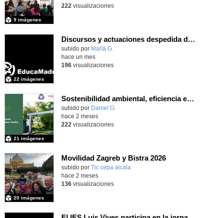
222
visualizaciones
9 imágenes
Discursos y actuaciones despedida de 4º
Contenido educativo.
subido por
María G.
-
hace un mes
196
visualizaciones
22 imágenes
Sostenibilidad ambiental, eficiencia energética y sistemas de producción inteligente para la industria 4.0
subido por
Daniel G.
-
hace 2 meses
222
visualizaciones
21 imágenes
Movilidad Zagreb y Bistra 2026
subido por
Tic cepa alcala
-
hace 2 meses
136
visualizaciones
20 imágenes
El IES Luis Vives participa en la jornada de trabajo sobre mecanizado CNC e Industria 4.0