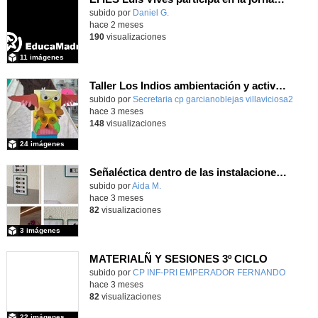
subido por
Daniel G.
-
hace 2 meses
190
visualizaciones
11 imágenes
Taller Los Indios ambientación y actividades 13 mayo 4 años
subido por
Secretaria cp garcianoblejas villaviciosa2
-
hace 3 meses
148
visualizaciones
24 imágenes
Señaléctica dentro de las instalaciones del centro ordinario
Contenido educativo.
subido por
Aida M.
-
hace 3 meses
82
visualizaciones
3 imágenes
MATERIALÑ Y SESIONES 3º CICLO
Contenido educativo.
subido por
CP INF-PRI EMPERADOR FERNANDO
-
hace 3 meses
82
visualizaciones
22 imágenes