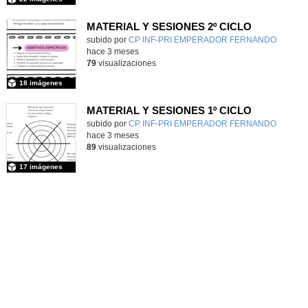
MATERIAL Y SESIONES 2º CICLO
Contenido educativo.
subido por
CP INF-PRI EMPERADOR FERNANDO
-
hace 3 meses
79
visualizaciones
18 imágenes
MATERIAL Y SESIONES 1º CICLO
Contenido educativo.
subido por
CP INF-PRI EMPERADOR FERNANDO
-
hace 3 meses
89
visualizaciones
17 imágenes