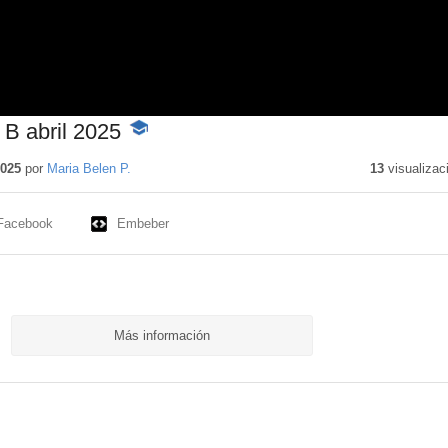
l B abril 2025
-
Contenido
educativo
2025
por
Maria Belen P.
13
visualizac
Facebook
Embeber
Más información