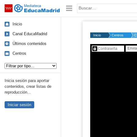
Mediateca de EducaMadrid
Saltar navegación
Palabra o frase:
Inicio
Canal EducaMadrid
Inicio
Centros
C
Últimos contenidos
Contenido protegido…
Centros
Tipo de contenido:
Inicia sesión para aportar
contenidos, crear listas de
reproducción...
Iniciar sesión