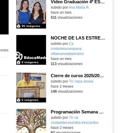
Vídeo Graduación 4º ESO 2025-2026
subido por
Ana María R.
-
hace un mes
511
visualizaciones
90 imágenes
NOCHE DE LAS ESTRELLAS DE INFANTIL 5 AÑOS
subido por
Cp
cristodelacampana
iones
villanuevadeperales
-
hace un mes
9 imágenes
113
visualizaciones
Cierre de curso 2025/2026 Asociación cultural Don Juan I
subido por
Tic cepa alcala
-
hace 2 meses
146
visualizaciones
6 imágenes
Programación Semana Cultural 2025-26
subido por
Tic cp
ciudaddecolumbia trescantos
-
hace 2 meses
97
visualizaciones