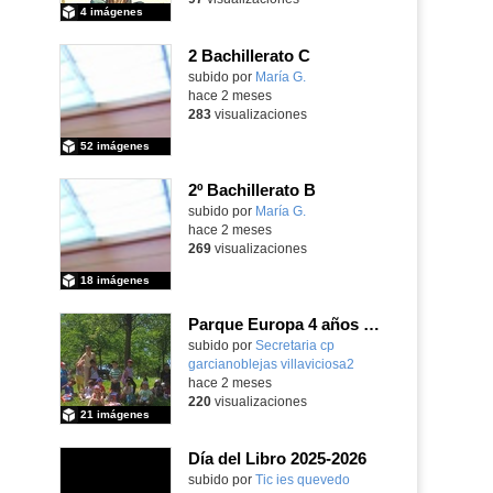
4 imágenes
2 Bachillerato C
Contenido educativo.
subido por
María G.
-
hace 2 meses
283
visualizaciones
52 imágenes
2º Bachillerato B
Contenido educativo.
subido por
María G.
-
hace 2 meses
269
visualizaciones
18 imágenes
Parque Europa 4 años Pequeño oeste 2025-26
Contenido educativo.
subido por
Secretaria cp
garcianoblejas villaviciosa2
-
hace 2 meses
220
visualizaciones
21 imágenes
Día del Libro 2025-2026
subido por
Tic ies quevedo