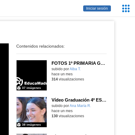
Servic
Iniciar sesión
Educa
Contenidos relacionados:
FOTOS 1º PRIMARIA GONZALO DE BERCEO
subido por
Alba T.
-
hace un mes
314
visualizaciones
37 imágenes
Vídeo Graduación 4º ESO 2025-2026 (2)
subido por
Ana María R.
-
hace un mes
130
visualizaciones
38 imágenes