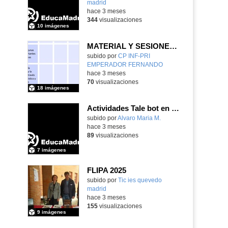
madrid
-
hace 3 meses
344
visualizaciones
10 imágenes
MATERIAL Y SESIONES INFANTIL
Contenido educativo.
subido por
CP INF-PRI
EMPERADOR FERNANDO
-
hace 3 meses
70
visualizaciones
18 imágenes
Actividades Tale bot en Infantil
subido por
Alvaro Maria M.
-
hace 3 meses
89
visualizaciones
7 imágenes
FLIPA 2025
subido por
Tic ies quevedo
madrid
-
hace 3 meses
155
visualizaciones
9 imágenes