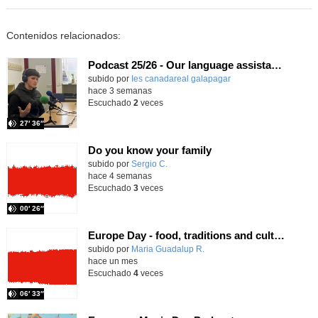
Contenidos relacionados:
Podcast 25/26 - Our language assistant Ellie
subido por
Ies canadareal galapagar
-
hace 3 semanas
Escuchado
2
veces
27′ 36″
Do you know your family
Contenido educativo.
subido por
Sergio C.
-
hace 4 semanas
Escuchado
3
veces
00′ 26″
Europe Day - food, traditions and cultures
Contenido educativo.
subido por
Maria Guadalup R.
-
hace un mes
Escuchado
4
veces
06′ 33″