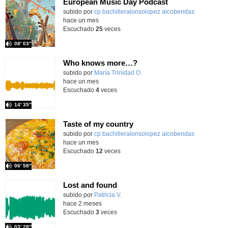
European Music Day Podcast
Contenido educativo.
subido por
cp bachilleralonsolopez alcobendas
-
hace un mes
Escuchado
25
veces
08′ 03″
Who knows more…?
Contenido educativo.
subido por
María Trinidad O.
-
hace un mes
Escuchado
4
veces
14′ 35″
Taste of my country
Contenido educativo.
subido por
cp bachilleralonsolopez alcobendas
-
hace un mes
Escuchado
12
veces
06′ 58″
Lost and found
Contenido educativo.
subido por
Patricia V.
-
hace 2 meses
Escuchado
3
veces
03′ 28″