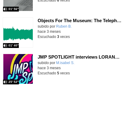
Escuchado
6
veces
01′ 56″
Objects For The Museum: The Telephone
Contenido educativo.
subido por
Ruben B.
-
hace 3 meses
Escuchado
3
veces
01′ 40″
JMP SPOTLIGHT interviews LORANCA ON AIR CREW in their studio
Contenido educativo.
subido por
M.isabel S.
-
hace 3 meses
Escuchado
5
veces
25′ 52″