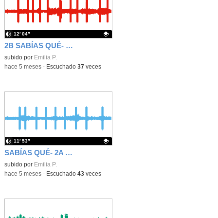
12′ 04″
2B SABÍAS QUÉ- COMUNIDADES
Contenido educativo.
subido por
Emilia P.
-
hace 5 meses
-
Escuchado
37
veces
11′ 53″
SABÍAS QUÉ- 2A ( COMUNIDADES)
Contenido educativo.
subido por
Emilia P.
-
hace 5 meses
-
Escuchado
43
veces