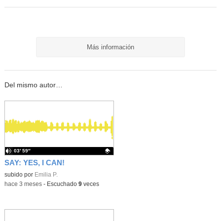
Más información
Del mismo autor…
03′ 59″
SAY: YES, I CAN!
Contenido educativo.
subido por
Emilia P.
-
hace 3 meses
-
Escuchado
9
veces