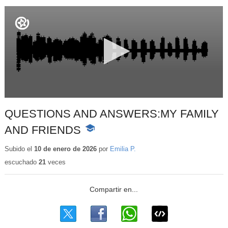
QUESTIONS AND ANSWERS:MY FAMILY
AND FRIENDS
-
Contenido
educativo
Subido el
10 de enero de 2026
por
Emilia P.
escuchado
21
veces