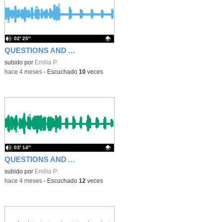
02′ 25″
QUESTIONS AND ANSWERS 7.1
Contenido educativo.
subido por
Emilia P.
-
hace 4 meses
-
Escuchado
10
veces
03′ 14″
QUESTIONS AND ANSWERS 7
Contenido educativo.
subido por
Emilia P.
-
hace 4 meses
-
Escuchado
12
veces