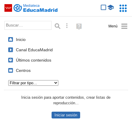
Mediateca de EducaMadrid
Saltar navegación
Servic
Educa
Palabra o frase:
Búsqueda avanzada
Ayuda
(en
ventana
Inicio
nueva)
Canal EducaMadrid
Últimos contenidos
Centros
Tipo de contenido:
Inicia sesión para aportar contenidos, crear listas de
reproducción...
Iniciar sesión