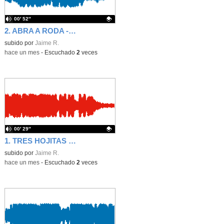
00′ 52″
2. ABRA A RODA - ALUMNOS DE SEXTO
Contenido educativo.
subido por
Jaime R.
-
hace un mes
-
Escuchado
2
veces
00′ 29″
1. TRES HOJITAS MADRE - ALUMNOS DE SEXTO
Contenido educativo.
subido por
Jaime R.
-
hace un mes
-
Escuchado
2
veces