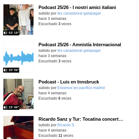
Podcast 25/26 - I nostri amici italiani
subido por
Ies canadareal galapagar
-
hace 3 semanas
Escuchado
3
veces
03′ 19″
Podcast 25/26 - Amnistía Internacional
subido por
Ies canadareal galapagar
-
hace 3 semanas
Escuchado
3
veces
20′ 06″
Podcast - Luis en Innsbruck
subido por
Erasmus ies pacifico madrid
-
hace 4 semanas
Escuchado
6
veces
15′ 46″
Ricardo Sanz y Tur: Tocatina concertante al aire español
subido por
Ricardo S.
-
hace 4 semanas
Escuchado
11
veces