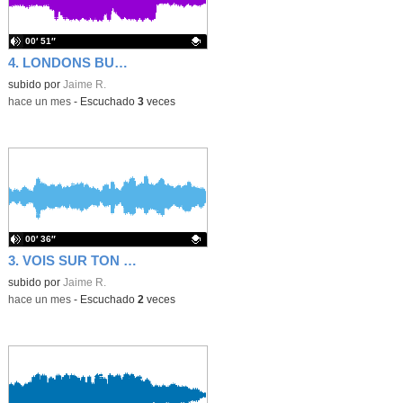
00′ 51″
4. LONDONS BURNING - ALUMNOS DE SEXTO
Contenido educativo.
subido por
Jaime R.
-
hace un mes
-
Escuchado
3
veces
00′ 36″
3. VOIS SUR TON CHEMIN - ALUMNOS DE SEXTO
Contenido educativo.
subido por
Jaime R.
-
hace un mes
-
Escuchado
2
veces