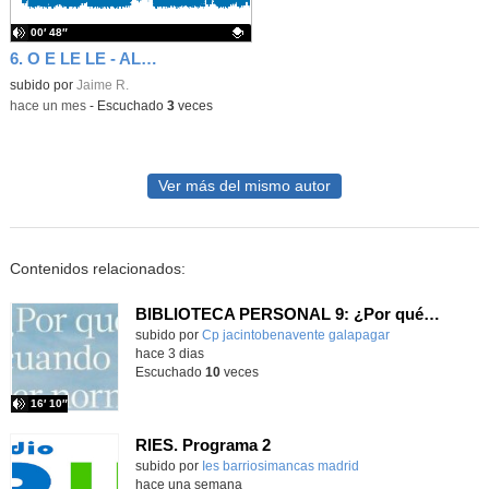
00′ 48″
6. O E LE LE - ALUMNOS DE QUINTO
Contenido educativo.
subido por
Jaime R.
-
hace un mes
-
Escuchado
3
veces
Ver más del mismo autor
Contenidos relacionados:
BIBLIOTECA PERSONAL 9: ¿Por qué ser feliz cuando puedes ser normal?
Contenido educativo.
subido por
Cp jacintobenavente galapagar
-
hace 3 dias
Escuchado
10
veces
16′ 10″
RIES. Programa 2
Contenido educativo.
subido por
Ies barriosimancas madrid
-
hace una semana