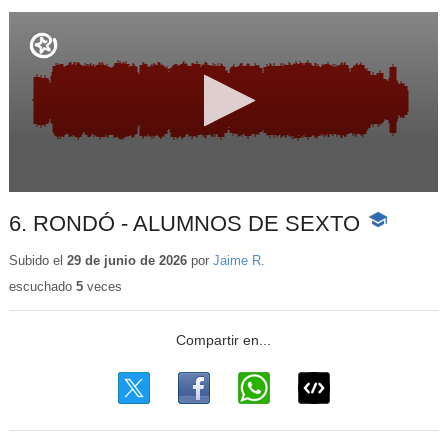
6. RONDÓ - ALUMNOS DE SEXTO
-
Contenido
educativo
Subido el
29 de junio de 2026
por
Jaime R.
escuchado
5
veces