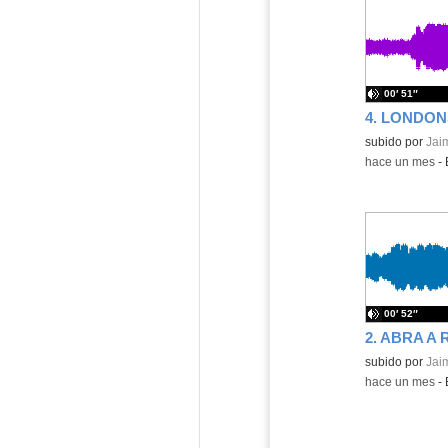
00′ 51″
Contenido educ
subido por
Jai
-
hace un mes
-
00′ 52″
Contenido educ
subido por
Jai
-
hace un mes
-