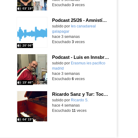
Escuchado
3
veces
03′ 19″
Podcast 25/26 - Amnistía Internacional
subido por
Ies canadareal
galapagar
-
hace 3 semanas
Escuchado
3
veces
20′ 06″
Podcast - Luis en Innsbruck
subido por
Erasmus ies pacifico
madrid
-
hace 3 semanas
Escuchado
6
veces
15′ 46″
Ricardo Sanz y Tur: Tocatina concertante al aire español
subido por
Ricardo S.
-
hace 4 semanas
Escuchado
11
veces
04′ 15″