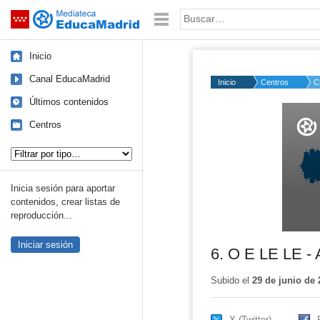
Mediateca de EducaMadrid
Saltar navegación
Palabra o frase:
Inicio
Canal EducaMadrid
Inicio
Centros
C
Últimos contenidos
Volume
50%
Centros
Tipo de contenido:
Inicia sesión para aportar
contenidos, crear listas de
reproducción...
Iniciar sesión
6. O E LE LE
Subido el
29 de junio de 
X (Twitter)