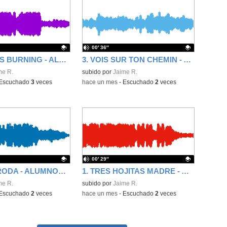
00′ 36″
4. LONDONS BURNING - ALUMNOS DE SEXTO
3. VOIS SUR TON CHEMIN - ALUMNOS DE SEXTO
ativo.
me R.
Contenido educativo.
subido por
Jaime R.
Escuchado
3
veces
-
hace un mes
-
Escuchado
2
veces
00′ 29″
2. ABRA A RODA - ALUMNOS DE SEXTO
1. TRES HOJITAS MADRE - ALUMNOS DE SEXTO
ativo.
me R.
Contenido educativo.
subido por
Jaime R.
Escuchado
2
veces
-
hace un mes
-
Escuchado
2
veces