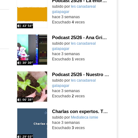
Podcast 25/26 - La enorme responsabilidad de ser juez
subido por
Ies canadareal
galapagar
-
hace 3 semanas
Escuchado
4
veces
43′ 54″
Podcast 25/26 - Ana Griott y los cuentos de las voces olvidadas
subido por
Ies canadareal
galapagar
-
hace 3 semanas
Escuchado
1
veces
30′ 30″
Podcast 25/26 - Nuestro huerto escolar
subido por
Ies canadareal
galapagar
-
hace 3 semanas
Escuchado
2
veces
06′ 38″
Charlas con expertos. T1, E5. David-Li Ilundáin Reviriego
subido por
Mediateca ismie
-
hace 3 semanas
Escuchado
3
veces
29′ 03″