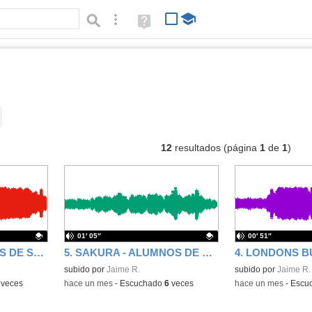
Búsqueda avanzada
Ayuda
(en
ventana
nueva)
dios
Tipo de contenido:
12
resultados (página
1
de
1
)
01′ 05″
00′ 51″
6. RONDÓ - ALUMNOS DE SEXTO
5. SAKURA - ALUMNOS DE SEXTO
Contenido educativo.
subido por
Jaime R.
Contenido educativo
subido por
Jaime R.
veces
-
hace un mes
-
Escuchado
6
veces
-
hace un mes
-
Escu