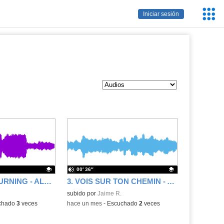
Servic
Iniciar sesión
Educa
00′ 36″
4. LONDONS BURNING - ALUMNOS DE SEXTO
3. VOIS SUR TON CHEMIN - ALUMNOS DE SEXTO
.
Contenido educativo.
subido por
Jaime R.
chado
3
veces
-
hace un mes
-
Escuchado
2
veces