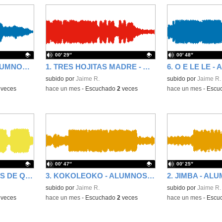
00′ 29″
00′ 48″
2. ABRA A RODA - ALUMNOS DE SEXTO
1. TRES HOJITAS MADRE - ALUMNOS DE SEXTO
Contenido educativo.
subido por
Jaime R.
Contenido educativo
subido por
Jaime R.
veces
-
hace un mes
-
Escuchado
2
veces
-
hace un mes
-
Escu
00′ 47″
00′ 25″
4. TITANIC - ALUMNOS DE QUINTO
3. KOKOLEOKO - ALUMNOS DE QUINTO
Contenido educativo.
subido por
Jaime R.
Contenido educativo
subido por
Jaime R.
veces
-
hace un mes
-
Escuchado
2
veces
-
hace un mes
-
Escu