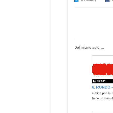
Del mismo autor…
00′ 54″
Contenido educ
subido por
Jai
-
hace un mes
-