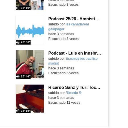
Escuchado
3
veces
03′ 19″
Podcast 25/26 - Amnistía Internacional
subido por
Ies canadareal
galapagar
-
hace 3 semanas
Escuchado
3
veces
20′ 06″
Podcast - Luis en Innsbruck
subido por
Erasmus ies pacifico
madrid
-
hace 3 semanas
Escuchado
5
veces
15′ 46″
Ricardo Sanz y Tur: Tocatina concertante al aire español
subido por
Ricardo S.
-
hace 3 semanas
Escuchado
11
veces
04′ 15″