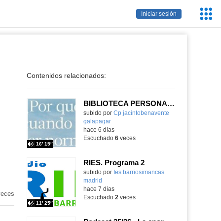
Servic
Iniciar sesión
Educa
Contenidos relacionados:
BIBLIOTECA PERSONAL: ¿Por qué ser feliz cuando puedes ser normal?
Contenido educativo.
subido por
Cp jacintobenavente
galapagar
-
hace 6 dias
Escuchado
6
veces
16′ 15″
RIES. Programa 2
Contenido educativo.
subido por
Ies barriosimancas
madrid
-
hace 7 dias
eces
Escuchado
2
veces
11′ 25″