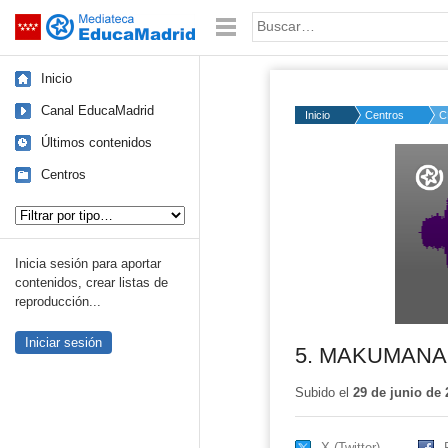
Mediateca de EducaMadrid
Saltar navegación
Palabra o frase:
Inicio
Canal EducaMadrid
Inicio
Centros
C
Últimos contenidos
Volume
50%
Centros
Tipo de contenido:
Inicia sesión para aportar
contenidos, crear listas de
reproducción...
Iniciar sesión
5. MAKUMANA
Subido el
29 de junio de 
X (Twitter)