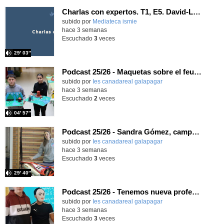
Charlas con expertos. T1, E5. David-Li Ilundáin Reviriego
subido por
Mediateca ismie
-
hace 3 semanas
Escuchado
3
veces
29′ 03″
Podcast 25/26 - Maquetas sobre el feudalismo
subido por
Ies canadareal galapagar
-
hace 3 semanas
Escuchado
2
veces
04′ 57″
Podcast 25/26 - Sandra Gómez, campeona de Enduro
subido por
Ies canadareal galapagar
-
hace 3 semanas
Escuchado
3
veces
29′ 40″
Podcast 25/26 - Tenemos nueva profesora de Griego ¿Conoces a María Eugenia?
subido por
Ies canadareal galapagar
-
hace 3 semanas
Escuchado
3
veces