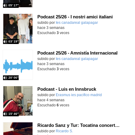
05′ 17″
Podcast 25/26 - I nostri amici italiani
subido por
Ies canadareal galapagar
-
hace 3 semanas
Escuchado
3
veces
03′ 19″
Podcast 25/26 - Amnistía Internacional
subido por
Ies canadareal galapagar
-
hace 3 semanas
Escuchado
3
veces
20′ 06″
Podcast - Luis en Innsbruck
subido por
Erasmus ies pacifico madrid
-
hace 4 semanas
Escuchado
6
veces
15′ 46″
Ricardo Sanz y Tur: Tocatina concertante al aire español
subido por
Ricardo S.
-