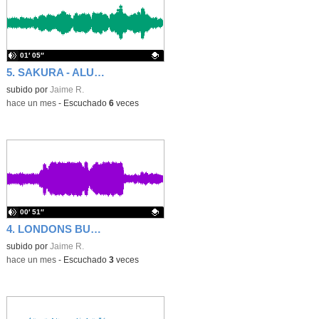
01′ 05″
5. SAKURA - ALUMNOS DE SEXTO
Contenido educativo.
subido por
Jaime R.
-
hace un mes
-
Escuchado
6
veces
00′ 51″
4. LONDONS BURNING - ALUMNOS DE SEXTO
Contenido educativo.
subido por
Jaime R.
-
hace un mes
-
Escuchado
3
veces