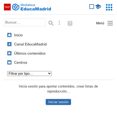
Mediateca de EducaMadrid
Saltar navegación
Servic
Educa
Palabra o frase:
Búsqueda avanzada
Ayuda
(en
ventana
Inicio
nueva)
Canal EducaMadrid
Últimos contenidos
Centros
Tipo de contenido:
Inicia sesión para aportar contenidos, crear listas de
reproducción...
Iniciar sesión