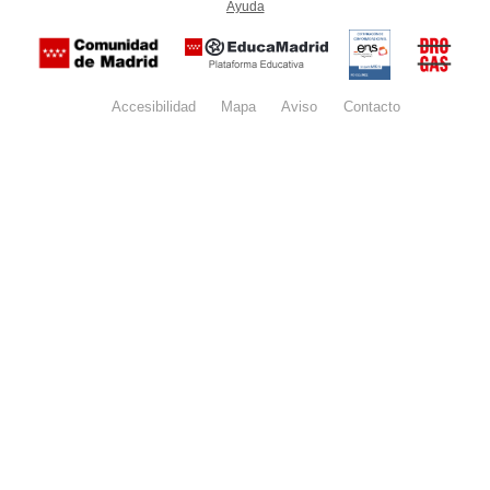
Ayuda
(en ventana nueva)
Certificación
Buzón
de
anónim
conformidad
del Pla
con el
Regiona
Esquema
contra l
Nacional de
Accesibilidad
Mapa
web
Aviso
legal
Contacto
Drogas 
Seguridad
la
(categoría
Comunid
MEDIA). El
de Madr
documento
se abrirá en
ventana
nueva.