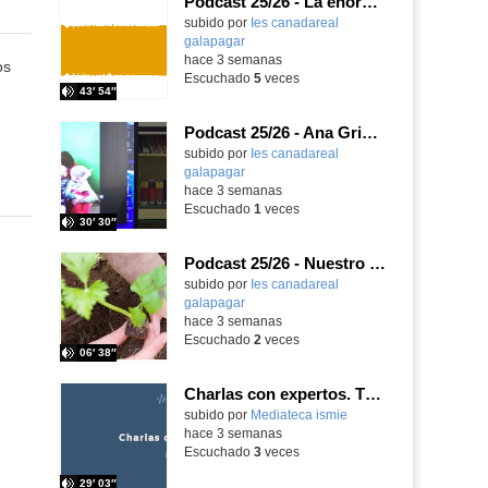
Podcast 25/26 - La enorme responsabilidad de ser juez
subido por
Ies canadareal
galapagar
-
hace 3 semanas
os
Escuchado
5
veces
43′ 54″
Podcast 25/26 - Ana Griott y los cuentos de las voces olvidadas
subido por
Ies canadareal
galapagar
-
hace 3 semanas
Escuchado
1
veces
30′ 30″
Podcast 25/26 - Nuestro huerto escolar
subido por
Ies canadareal
galapagar
-
hace 3 semanas
Escuchado
2
veces
06′ 38″
Charlas con expertos. T1, E5. David-Li Ilundáin Reviriego
subido por
Mediateca ismie
-
hace 3 semanas
Escuchado
3
veces
29′ 03″