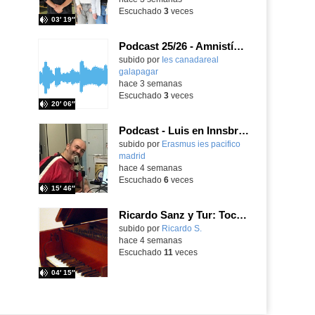
Escuchado
3
veces
03′ 19″
Podcast 25/26 - Amnistía Internacional
subido por
Ies canadareal
galapagar
-
hace 3 semanas
Escuchado
3
veces
20′ 06″
Podcast - Luis en Innsbruck
subido por
Erasmus ies pacifico
madrid
-
hace 4 semanas
Escuchado
6
veces
15′ 46″
Ricardo Sanz y Tur: Tocatina concertante al aire español
subido por
Ricardo S.
-
hace 4 semanas
Escuchado
11
veces
04′ 15″