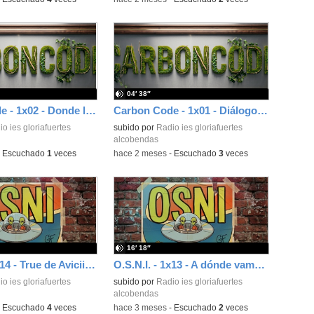
04′ 38″
Carbon Code - 1x02 - Donde la vida no debería existir
Carbon Code - 1x01 - Diálogos con la IA
o ies gloriafuertes
subido por
Radio ies gloriafuertes
alcobendas
-
Escuchado
1
veces
-
hace 2 meses
-
Escuchado
3
veces
16′ 18″
O.S.N.I. - 1x14 - True de Avicii (2013)
O.S.N.I. - 1x13 - A dónde vamos de Morat (2021)
o ies gloriafuertes
subido por
Radio ies gloriafuertes
alcobendas
-
Escuchado
4
veces
-
hace 3 meses
-
Escuchado
2
veces