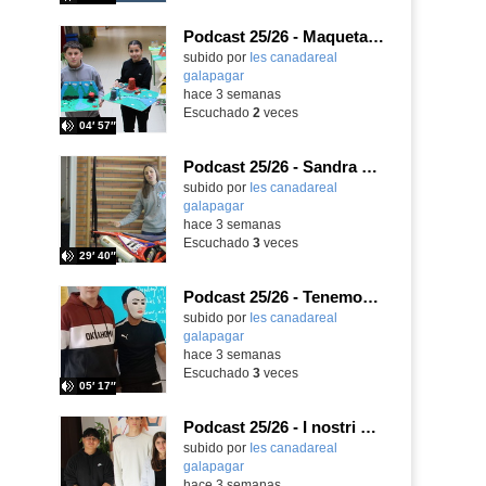
Podcast 25/26 - Maquetas sobre el feudalismo
subido por
Ies canadareal
galapagar
-
hace 3 semanas
Escuchado
2
veces
04′ 57″
Podcast 25/26 - Sandra Gómez, campeona de Enduro
subido por
Ies canadareal
galapagar
-
hace 3 semanas
Escuchado
3
veces
29′ 40″
Podcast 25/26 - Tenemos nueva profesora de Griego ¿Conoces a María Eugenia?
subido por
Ies canadareal
galapagar
-
hace 3 semanas
Escuchado
3
veces
05′ 17″
Podcast 25/26 - I nostri amici italiani
subido por
Ies canadareal
galapagar
-
hace 3 semanas