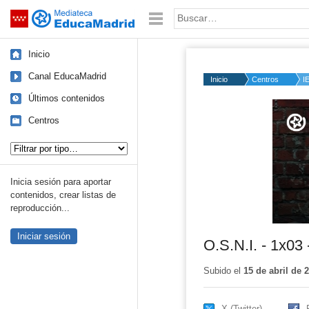
Mediateca de EducaMadrid
Saltar navegación
Palabra o frase:
Inicio
Canal EducaMadrid
Inicio
Centros
I
Últimos contenidos
Volume
50%
Centros
Tipo de contenido:
Inicia sesión para aportar
contenidos, crear listas de
reproducción...
Iniciar sesión
O.S.N.I. - 1x03
Subido el
15 de abril de 
X (Twitter)