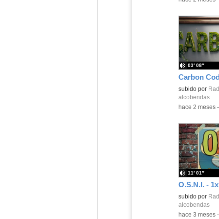
03′ 08″
subido por
Radi
alcobendas
-
hace 2 meses
11′ 01″
subido por
Radi
alcobendas
-
hace 3 meses