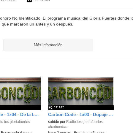
onoro No Identificado! El programa musical del Gloria Fuertes donde l
s que marcaron un antes y un después.
Más información
03′ 16″
Carbon Code - 1x04 - De la Luna, el espacios y sus naves
Carbon Code - 1x03 - Dopaje en el deporte
o ies gloriafuertes
subido por
Radio ies gloriafuertes
alcobendas
-
Escuchado
4
veces
-
hace 2 meses
-
Escuchado
2
veces