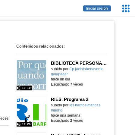
Servic
Iniciar sesión
Educa
Contenidos relacionados:
BIBLIOTECA PERSONAL 9: ¿Por qué ser feliz cuando puedes ser normal?
Contenido educativo.
subido por
Cp jacintobenavente
galapagar
-
hace un dia
Escuchado
7
veces
16′ 10″
RIES. Programa 2
Contenido educativo.
subido por
Ies barriosimancas
madrid
-
hace una semana
eces
Escuchado
2
veces
11′ 25″