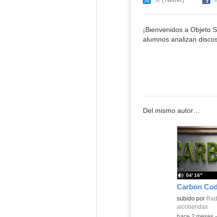
¡Bienvenidos a Objeto S
alumnos analizan disco
Del mismo autor…
04′ 16″
subido por
Radi
alcobendas
-
hace 2 meses