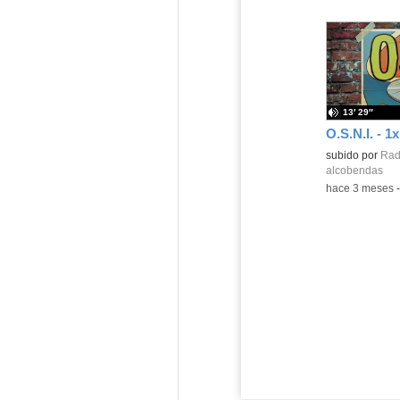
13′ 29″
subido por
Radi
alcobendas
-
hace 3 meses