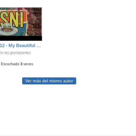
O.S.N.I. - 1x12 - My Beautiful Dark Twisted Fantasy de Kanye West (2010)
o ies gloriafuertes
-
Escuchado
3
veces
Ver más del mismo autor