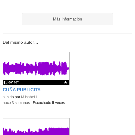
Más información
Del mismo autor…
00′ 40″
CUÑA PUBLICITARIA-LOS TRES CERDITOS
Contenido educativo.
subido por
M.isabel I.
-
hace 3 semanas
-
Escuchado
5
veces