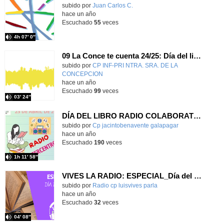
Contenido educativo.
subido por
Juan Carlos C.
-
hace un año
Escuchado
55
veces
4h 07′ 0″
09 La Conce te cuenta 24/25: Día del libro (El Quijote)
subido por
CP INF-PRI NTRA. SRA. DE LA
CONCEPCION
-
hace un año
Escuchado
99
veces
03′ 24″
DÍA DEL LIBRO RADIO COLABORATIVA INTERCENTROS
Contenido educativo.
subido por
Cp jacintobenavente galapagar
-
hace un año
Escuchado
190
veces
1h 11′ 58″
VIVES LA RADIO: ESPECIAL_Día del Libro 2025
Contenido educativo.
subido por
Radio cp luisvives parla
-
hace un año
Escuchado
32
veces
04′ 08″