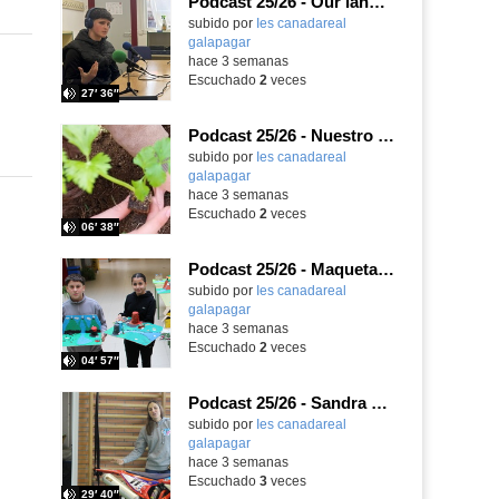
Podcast 25/26 - Our language assistant Ellie
subido por
Ies canadareal
galapagar
-
hace 3 semanas
Escuchado
2
veces
27′ 36″
Podcast 25/26 - Nuestro huerto escolar
subido por
Ies canadareal
galapagar
-
hace 3 semanas
Escuchado
2
veces
06′ 38″
Podcast 25/26 - Maquetas sobre el feudalismo
subido por
Ies canadareal
galapagar
-
hace 3 semanas
Escuchado
2
veces
04′ 57″
Podcast 25/26 - Sandra Gómez, campeona de Enduro
subido por
Ies canadareal
galapagar
-
hace 3 semanas
Escuchado
3
veces
29′ 40″