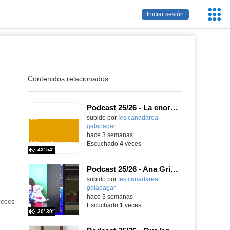
Servic
Iniciar sesión
Educa
Contenidos relacionados:
Podcast 25/26 - La enorme responsabilidad de ser juez
subido por
Ies canadareal
galapagar
-
hace 3 semanas
Escuchado
4
veces
43′ 54″
Podcast 25/26 - Ana Griott y los cuentos de las voces olvidadas
subido por
Ies canadareal
galapagar
-
hace 3 semanas
eces
Escuchado
1
veces
30′ 30″