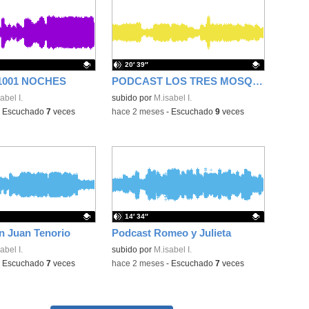
20′ 39″
1001 NOCHES
PODCAST LOS TRES MOSQUETEROS
ativo.
abel I.
Contenido educativo.
subido por
M.isabel I.
-
Escuchado
7
veces
-
hace 2 meses
-
Escuchado
9
veces
14′ 34″
n Juan Tenorio
Podcast Romeo y Julieta
ativo.
abel I.
Contenido educativo.
subido por
M.isabel I.
-
Escuchado
7
veces
-
hace 2 meses
-
Escuchado
7
veces