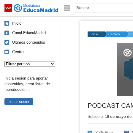
Mediateca de EducaMadrid
Saltar navegación
Palabra o frase:
Inicio
Canal EducaMadrid
Inicio
Centros
C
Últimos contenidos
Volume
50%
Centros
Tipo de contenido:
Inicia sesión para aportar
contenidos, crear listas de
reproducción...
Iniciar sesión
PODCAST CA
Subido el
18 de mayo de 
X (Twitter)