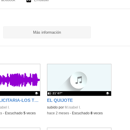
Más información
21′ 07″
CUÑA PUBLICITARIA-LOS TRES CERDITOS
EL QUIJOTE
ativo.
abel I.
Contenido educativo.
subido por
M.isabel I.
as
-
Escuchado
5
veces
-
hace 2 meses
-
Escuchado
8
veces