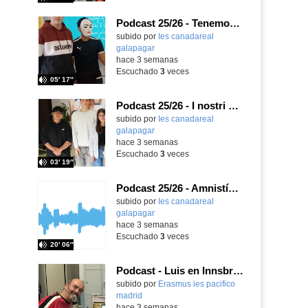
Podcast 25/26 - Tenemos nueva profesora de Griego ¿Conoces a María Eugenia?
subido por
Ies canadareal
galapagar
-
hace 3 semanas
Escuchado
3
veces
05′ 17″
Podcast 25/26 - I nostri amici italiani
subido por
Ies canadareal
galapagar
-
hace 3 semanas
Escuchado
3
veces
03′ 19″
Podcast 25/26 - Amnistía Internacional
subido por
Ies canadareal
galapagar
-
hace 3 semanas
Escuchado
3
veces
20′ 06″
Podcast - Luis en Innsbruck
subido por
Erasmus ies pacifico
madrid
-
hace 3 semanas