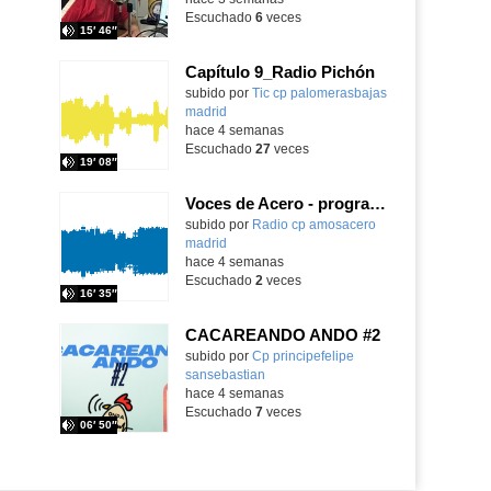
Escuchado
6
veces
15′ 46″
Capítulo 9_Radio Pichón
Contenido educativo.
subido por
Tic cp palomerasbajas
madrid
-
hace 4 semanas
Escuchado
27
veces
19′ 08″
Voces de Acero - programa 3
Contenido educativo.
subido por
Radio cp amosacero
madrid
-
hace 4 semanas
Escuchado
2
veces
16′ 35″
CACAREANDO ANDO #2
subido por
Cp principefelipe
sansebastian
-
hace 4 semanas
Escuchado
7
veces
06′ 50″