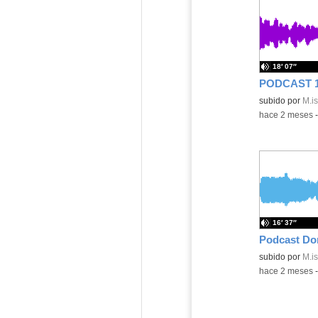
18′ 07″
PODCAST 
Contenido educ
subido por
M.is
-
hace 2 meses
16′ 37″
Podcast Do
Contenido educ
subido por
M.is
-
hace 2 meses