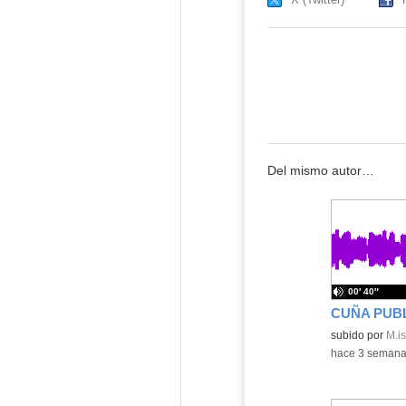
Del mismo autor…
00′ 40″
Contenido educ
subido por
M.is
-
hace 3 seman