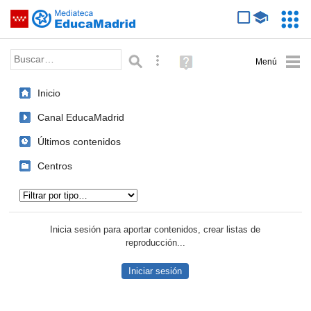
Mediateca de EducaMadrid
Saltar navegación
Servic
Educa
Palabra o frase:
Búsqueda avanzada
Ayuda
(en
ventana
Inicio
nueva)
Canal EducaMadrid
Últimos contenidos
Centros
Tipo de contenido:
Inicia sesión para aportar contenidos, crear listas de
reproducción...
Iniciar sesión