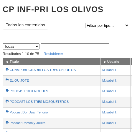
CP INF-PRI LOS OLIVOS
Tipo de contenido:
Todos los contenidos
Sus archivos
:
Resultados
1
-
10
de
75
Restablecer
Título
Usuario
CUÑA PUBLICITARIA-LOS TRES CERDITOS
M.isabel I.
EL QUIJOTE
M.isabel I.
PODCAST 1001 NOCHES
M.isabel I.
PODCAST LOS TRES MOSQUETEROS
M.isabel I.
Podcast Don Juan Tenorio
M.isabel I.
Podcast Romeo y Julieta
M.isabel I.