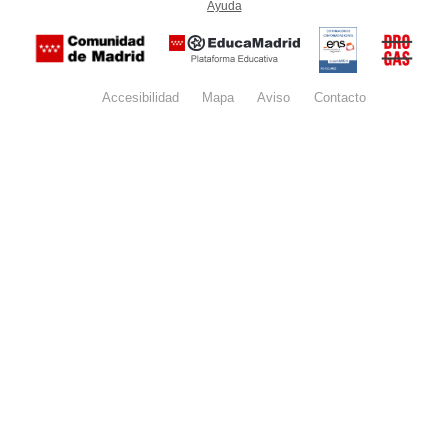
Ayuda
(en ventana nueva)
Certificación
Buzón
de
anónim
conformidad
del Pla
con el
Regiona
Esquema
contra l
Nacional de
Accesibilidad
Mapa
web
Aviso
legal
Contacto
Drogas 
Seguridad
la
(categoría
Comunid
MEDIA). El
de Madr
documento
se abrirá en
ventana
nueva.