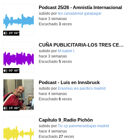
Podcast 25/26 - Amnistía Internacional
subido por
Ies canadareal galapagar
-
hace 3 semanas
Escuchado
3
veces
20′ 06″
CUÑA PUBLICITARIA-LOS TRES CERDITOS
Contenido educativo.
subido por
M.isabel I.
-
hace 3 semanas
Escuchado
5
veces
00′ 40″
Podcast - Luis en Innsbruck
subido por
Erasmus ies pacifico madrid
-
hace 4 semanas
Escuchado
6
veces
15′ 46″
Capítulo 9_Radio Pichón
Contenido educativo.
subido por
Tic cp palomerasbajas madrid
-
hace 4 semanas
Escuchado
27
veces