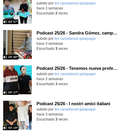
subido por
Ies canadareal galapagar
-
hace 3 semanas
Escuchado
2
veces
04′ 57″
Podcast 25/26 - Sandra Gómez, campeona de Enduro
subido por
Ies canadareal galapagar
-
hace 3 semanas
Escuchado
3
veces
29′ 40″
Podcast 25/26 - Tenemos nueva profesora de Griego ¿Conoces a María Eugenia?
subido por
Ies canadareal galapagar
-
hace 3 semanas
Escuchado
3
veces
05′ 17″
Podcast 25/26 - I nostri amici italiani
subido por
Ies canadareal galapagar
-
hace 3 semanas
Escuchado
3
veces
03′ 19″