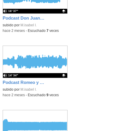
16′ 37″
Podcast Don Juan Tenorio
Contenido educativo.
subido por
M.isabel I.
-
hace 2 meses
-
Escuchado
7
veces
14′ 34″
Podcast Romeo y Julieta
Contenido educativo.
subido por
M.isabel I.
-
hace 2 meses
-
Escuchado
9
veces