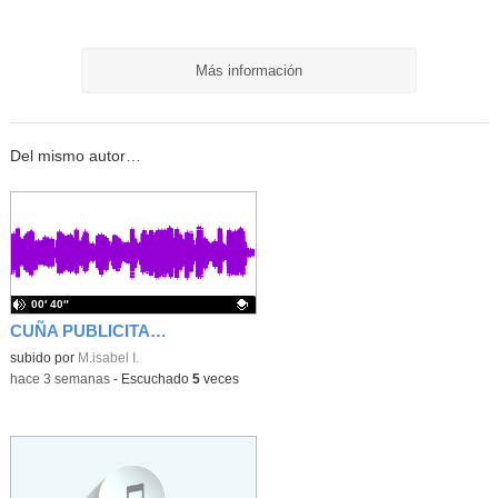
Más información
Del mismo autor…
00′ 40″
CUÑA PUBLICITARIA-LOS TRES CERDITOS
Contenido educativo.
subido por
M.isabel I.
-
hace 3 semanas
-
Escuchado
5
veces