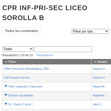
CPR INF-PRI-SEC LICEO
SOROLLA B
Tipo de contenido:
Todos los contenidos
Sus archivos
:
Resultados
1
-
10
de
22
Restablecer
Título
Usuario
Vídeo Innovación Metodológica_CDD
Susana H.
LMS-Susana Herrero
Susana H.
Vídeo explicativo Classroom
Raquel M.
Glosario vocabulario
Raquel M.
10 - Packet Tracer I
Aitor G.