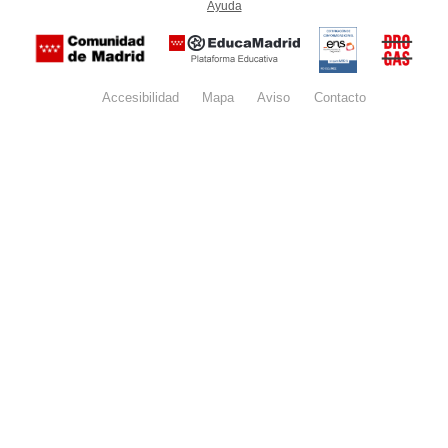
Ayuda
(en ventana nueva)
Certificación
Buzón
de
anónim
conformidad
del Pla
con el
Regiona
Esquema
contra l
Nacional de
Accesibilidad
Mapa
web
Aviso
legal
Contacto
Drogas 
Seguridad
la
(categoría
Comunid
MEDIA). El
de Madr
documento
se abrirá en
ventana
nueva.