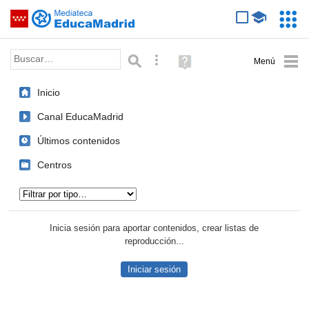
Mediateca de EducaMadrid
Saltar navegación
Servic
Educa
Palabra o frase:
Búsqueda avanzada
Ayuda
(en
ventana
Inicio
nueva)
Canal EducaMadrid
Últimos contenidos
Centros
Tipo de contenido:
Inicia sesión para aportar contenidos, crear listas de
reproducción...
Iniciar sesión