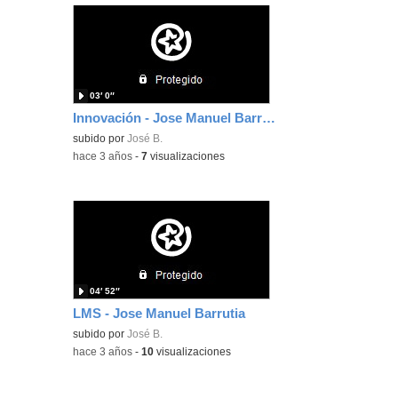
03′ 0″
Innovación - Jose Manuel Barrutia
subido por
José B.
-
hace 3 años
-
7
visualizaciones
04′ 52″
LMS - Jose Manuel Barrutia
subido por
José B.
-
hace 3 años
-
10
visualizaciones