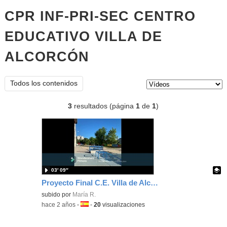
CPR INF-PRI-SEC CENTRO
EDUCATIVO VILLA DE
ALCORCÓN
vídeos
Tipo de contenido:
Todos los contenidos
3
resultados (página
1
de
1
)
03′ 09″
Proyecto Final C.E. Villa de Alcorcón Mentor Actúa 2023-24
Contenido educativo.
subido por
María R.
-
hace 2 años
-
Idioma:
-
20
visualizaciones