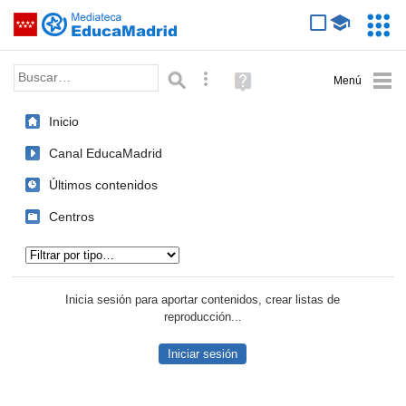
Mediateca de EducaMadrid
Saltar navegación
Servic
Educa
Palabra o frase:
Búsqueda avanzada
Ayuda
(en
ventana
Inicio
nueva)
Canal EducaMadrid
Últimos contenidos
Centros
Tipo de contenido:
Inicia sesión para aportar contenidos, crear listas de
reproducción...
Iniciar sesión