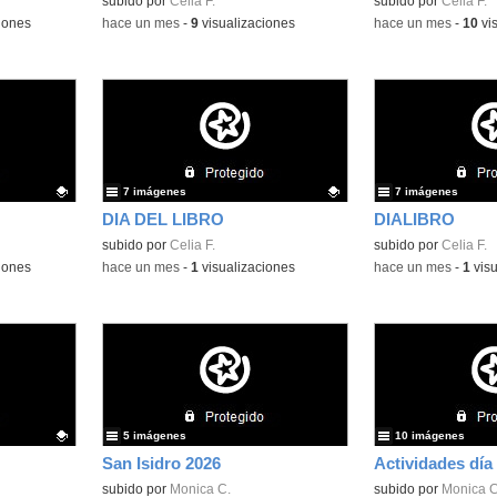
Contenido educativo.
subido por
Celia F.
Contenido educativo
subido por
Celia F.
iones
-
hace un mes
-
9
visualizaciones
-
hace un mes
-
10
vis
7 imágenes
7 imágenes
DIA DEL LIBRO
DIALIBRO
Contenido educativo.
subido por
Celia F.
Contenido educativo
subido por
Celia F.
iones
-
hace un mes
-
1
visualizaciones
-
hace un mes
-
1
visu
5 imágenes
10 imágenes
San Isidro 2026
Actividades día 
subido por
Monica C.
subido por
Monica C