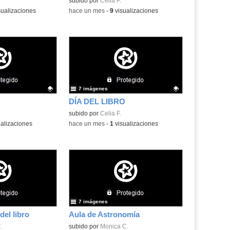
.
Contenido educativo.
subido por
Celia F.
ualizaciones
-
hace un mes
-
9
visualizaciones
7 imágenes
DÍA DEL LIBRO
.
Contenido educativo.
subido por
Celia F.
alizaciones
-
hace un mes
-
1
visualizaciones
7 imágenes
del libro
Aula de Astronomía
.
subido por
Monica C.