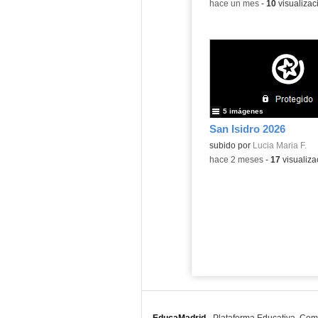
-
hace un mes
-
10
visualizac
5 imágenes
San Isidro 2026
Contenido educativo.
subido por
Lucia Maria F.
-
hace 2 meses
-
17
visualiza