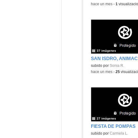
-
hace un mes
-
1
visualizaci
37 imágenes
subido por
Sonia R.
-
hace un mes
-
25
visualizac
27 imágenes
FIESTA DE POMPAS
subido por
Carmela L.