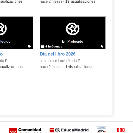
isualizaciones
-
hace 2 meses
-
18
visualizaciones
6 imágenes
ro
Día del libro 2026
.
ia F.
Contenido educativo.
subido por
Lucia Maria F.
isualizaciones
-
hace 2 meses
-
1
visualizaciones