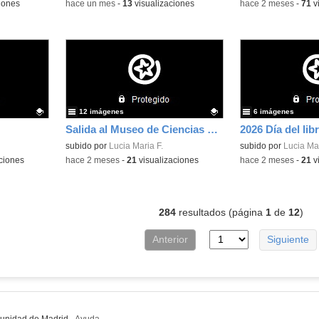
iones
-
hace un mes
-
13
visualizaciones
-
hace 2 meses
-
71
v
12 imágenes
6 imágenes
Salida al Museo de Ciencias Naturales
2026 Día del lib
Contenido educativo.
subido por
Lucia Maria F.
Contenido educativo
subido por
Lucia Mar
ciones
-
hace 2 meses
-
21
visualizaciones
-
hace 2 meses
-
21
v
284
resultados (página
1
de
12
)
Anterior
Siguiente