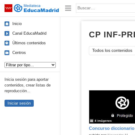
Mediateca de EducaMadrid
Saltar navegación
Palabra o frase:
Inicio
CP INF-PR
Canal EducaMadrid
Últimos contenidos
Todos los contenidos
Centros
Tipo de contenido:
Inicia sesión para aportar
contenidos, crear listas de
reproducción...
Iniciar sesión
4 imágenes
Concurso diccionario