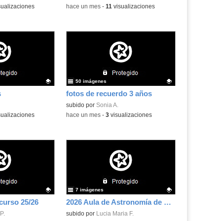
ualizaciones
-
hace un mes
-
11
visualizaciones
50 imágenes
s
fotos de recuerdo 3 años
.
Contenido educativo.
subido por
Sonia A.
ualizaciones
-
hace un mes
-
3
visualizaciones
7 imágenes
curso 25/26
2026 Aula de Astronomía de Fuenlabrada
.
P.
Contenido educativo.
subido por
Lucia Maria F.