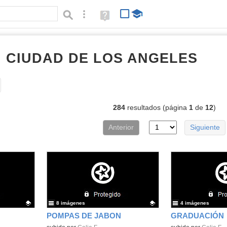
Búsqueda avanzada
Ayuda
(en
ventana
nueva)
I CIUDAD DE LOS ANGELES
Álb
Tipo de contenido:
284
resultados (página
1
de
12
)
Anterior
Siguiente
8 imágenes
4 imágenes
POMPAS DE JABON
GRADUACIÓN