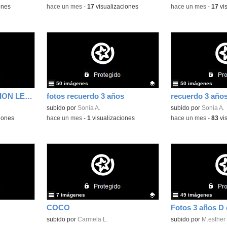
ones
-
hace un mes
-
17
visualizaciones
-
hace un mes
-
17
vis
50 imágenes
50 imágenes
SAN ISDRO, ANIMACION LECTURA Y PLANETARIO
fotos recuerdo 3 años
recuerdo 3 año
Contenido educativo.
subido por
Sonia A.
Contenido educativo
subido por
Sonia A.
iones
-
hace un mes
-
1
visualizaciones
-
hace un mes
-
83
vis
7 imágenes
49 imágenes
COCO
Fotos 3 años D 
Contenido educativo.
subido por
Carmela L.
Contenido educativo
subido por
M.esther 