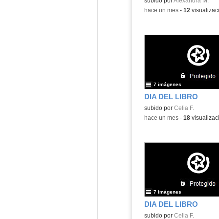
Contenido educativo.
subido por
Alexandra M.
-
hace un mes
-
12
visualizac
7 imágenes
DIA DEL LIBRO
Contenido educativo.
subido por
Celia F.
-
hace un mes
-
18
visualizac
7 imágenes
DIA DEL LIBRO
Contenido educativo.
subido por
Celia F.