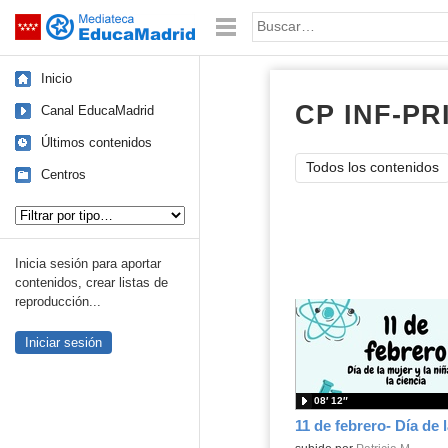
Mediateca de EducaMadrid
Saltar navegación
Palabra o frase:
Inicio
CP INF-PR
Canal EducaMadrid
Últimos contenidos
Todos los contenidos
Centros
Tipo de contenido:
Inicia sesión para aportar
contenidos, crear listas de
reproducción...
Iniciar sesión
08′ 12″