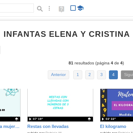
Búsqueda avanzada
Ayuda
(en
ventana
nueva)
I INFANTAS ELENA Y CRISTINA
Tipo de contenido:
81
resultados (página
4
de
4
)
Anterior
1
2
3
4
Sigu
07′ 19″
03′ 33″
11 de febrero- Día de la mujer y la niña en la ciencia
Restas con llevadas
El kilogramo