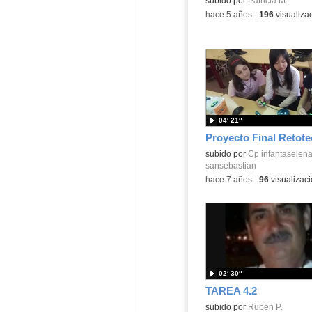
Contenido educativo.
subido por
Patricia M.
-
hace 5 años
-
196
visualiza
04′ 21″
Proyecto Final Retote
subido por
Cp infantaselen
sansebastian
-
hace 7 años
-
96
visualizac
02′ 30″
TAREA 4.2
subido por
Ruben P.