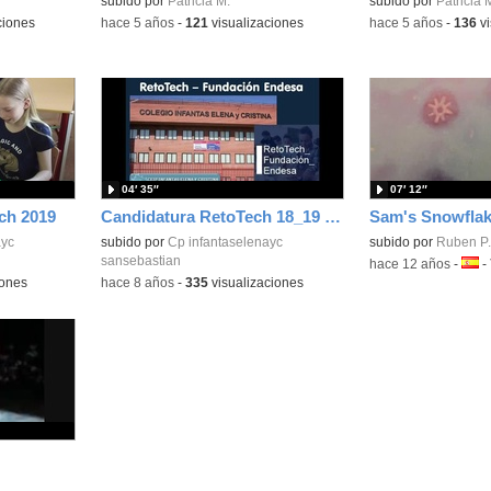
Contenido educativo.
subido por
Patricia M.
Contenido educativo
subido por
Patricia 
ciones
-
hace 5 años
-
121
visualizaciones
-
hace 5 años
-
136
vi
04′ 35″
07′ 12″
ch 2019
Candidatura RetoTech 18_19 CEIP Infantas Elena y Cristina
Sam's Snowfla
ayc
subido por
Cp infantaselenayc
subido por
Ruben P.
sansebastian
-
hace 12 años
-
Idio
-
iones
-
hace 8 años
-
335
visualizaciones