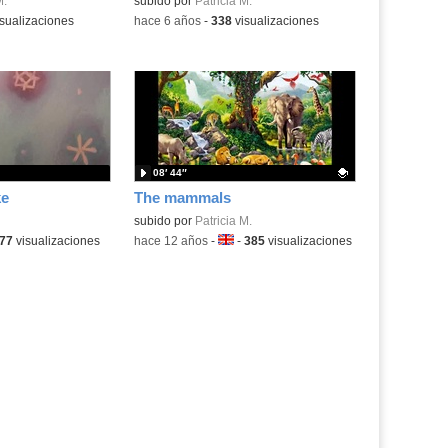
.
M.
Contenido educativo.
subido por
Patricia M.
sualizaciones
-
hace 6 años
-
338
visualizaciones
08′ 44″
ke
The mammals
Contenido educativo.
subido por
Patricia M.
ma:
77
visualizaciones
-
hace 12 años
-
Idioma:
-
385
visualizaciones