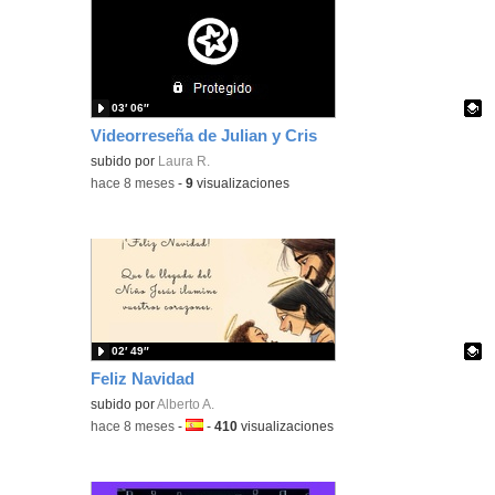
03′ 06″
Videorreseña de Julian y Cris
Contenido educativo.
subido por
Laura R.
-
hace 8 meses
-
9
visualizaciones
02′ 49″
Feliz Navidad
Contenido educativo.
subido por
Alberto A.
-
hace 8 meses
-
Idioma:
-
410
visualizaciones