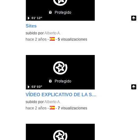
01′ 12″
Sites
Contenido educativo.
subido por
Alberto A.
-
hace 2 años
-
Idioma:
-
5
visualizaciones
03′ 03″
VÍDEO EXPLICATIVO DE LA SECUENCIA DIDÁCTICA
Contenido educativo.
subido por
Alberto A.
-
hace 2 años
-
Idioma:
-
7
visualizaciones