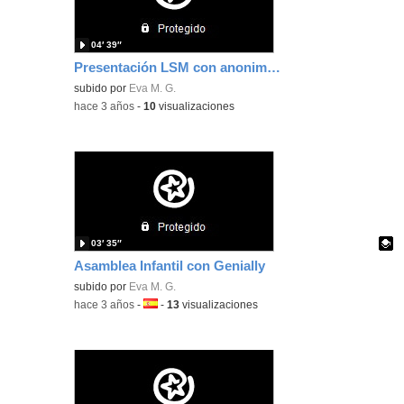
04′ 39″
Presentación LSM con anonimización
subido por
Eva M. G.
-
hace 3 años
-
10
visualizaciones
03′ 35″
Asamblea Infantil con Genially
Contenido educativo.
subido por
Eva M. G.
-
hace 3 años
-
Idioma:
-
13
visualizaciones