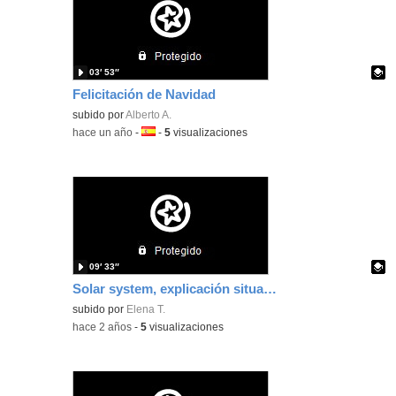
03′ 53″
Felicitación de Navidad
Contenido educativo.
subido por
Alberto A.
-
hace un año
-
Idioma:
-
5
visualizaciones
09′ 33″
Solar system, explicación situación de aprendizaje
Contenido educativo.
subido por
Elena T.
-
hace 2 años
-
5
visualizaciones