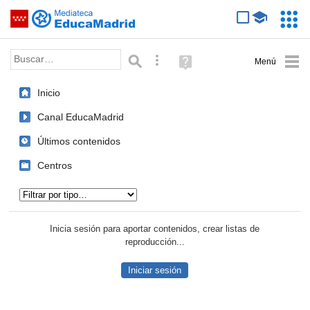
Mediateca de EducaMadrid
Saltar navegación
Servic
Educa
Palabra o frase:
Búsqueda avanzada
Ayuda
(en
ventana
Inicio
nueva)
Canal EducaMadrid
Últimos contenidos
Centros
Tipo de contenido:
Inicia sesión para aportar contenidos, crear listas de
reproducción...
Iniciar sesión