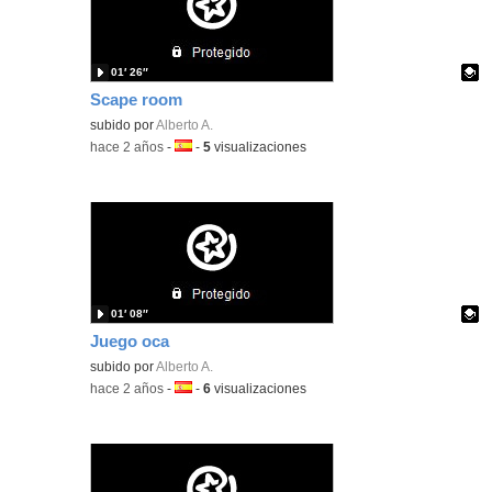
01′ 26″
Scape room
Contenido educativo.
subido por
Alberto A.
-
hace 2 años
-
Idioma:
-
5
visualizaciones
01′ 08″
Juego oca
Contenido educativo.
subido por
Alberto A.
-
hace 2 años
-
Idioma:
-
6
visualizaciones