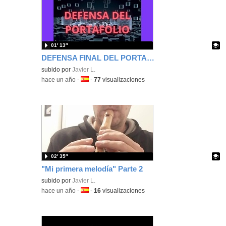
01′ 13″
DEFENSA FINAL DEL PORTAFOLIO
Contenido educativo.
subido por
Javier L.
-
hace un año
-
Idioma:
-
77
visualizaciones
02′ 35″
"Mi primera melodía" Parte 2
Contenido educativo.
subido por
Javier L.
-
hace un año
-
Idioma:
-
16
visualizaciones