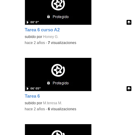
00′ 0″
Tarea 6 curso A2
Contenido educativo.
subido por
Honey G.
-
hace 2 años
-
7
visualizaciones
06′ 05″
Tarea 6
Contenido educativo.
subido por
M.teresa M.
-
hace 2 años
-
6
visualizaciones