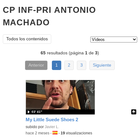
CP INF-PRI ANTONIO
MACHADO
vídeos
Tipo de contenido:
Todos los contenidos
65
resultados (página
1
de
3
)
Anterior
1
2
3
Siguiente
03′ 41″
My Little Suede Shoes 2
Contenido educativo.
subido por
Javier L.
-
hace 2 meses
-
Idioma:
-
19
visualizaciones