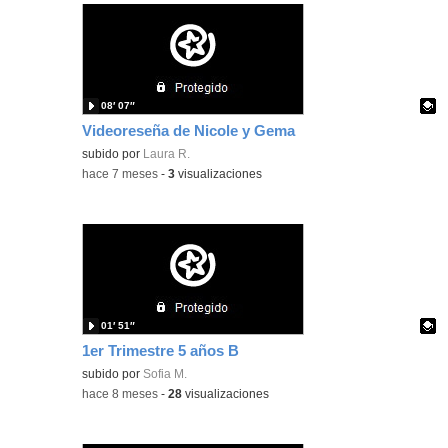
08′ 07″
Videoreseña de Nicole y Gema
Contenido educativo.
subido por
Laura R.
-
hace 7 meses
-
3
visualizaciones
01′ 51″
1er Trimestre 5 años B
Contenido educativo.
subido por
Sofia M.
-
hace 8 meses
-
28
visualizaciones