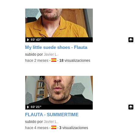
03′ 43″
My little suede shoes - Flauta
Contenido educativo.
subido por
Javier L.
-
hace 2 meses
-
Idioma:
-
18
visualizaciones
03′ 21″
FLAUTA - SUMMERTIME
Contenido educativo.
subido por
Javier L.
-
hace 4 meses
-
Idioma:
-
3
visualizaciones