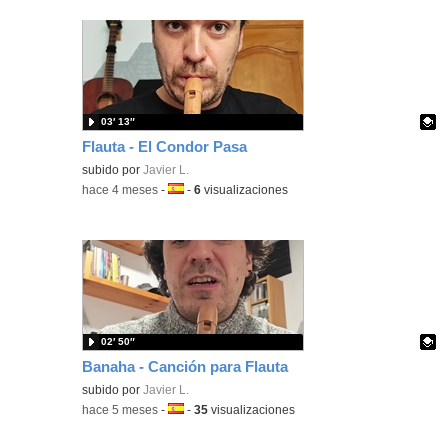
03′ 13″
Flauta - El Condor Pasa
Contenido educativo.
subido por
Javier L.
-
hace 4 meses
-
Idioma:
-
6
visualizaciones
02′ 50″
Banaha - Canción para Flauta
Contenido educativo.
subido por
Javier L.
-
hace 5 meses
-
Idioma:
-
35
visualizaciones