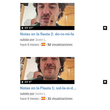
03′ 27″
Notas en la flauta 2: do-re-mi-fa
Contenido educativo.
subido por
Javier L.
-
hace 6 meses
-
Idioma:
-
52
visualizaciones
03′ 0″
Notas en la Flauta 1: sol-la-si-do'-re'
Contenido educativo.
subido por
Javier L.
-
hace 6 meses
-
Idioma:
-
31
visualizaciones