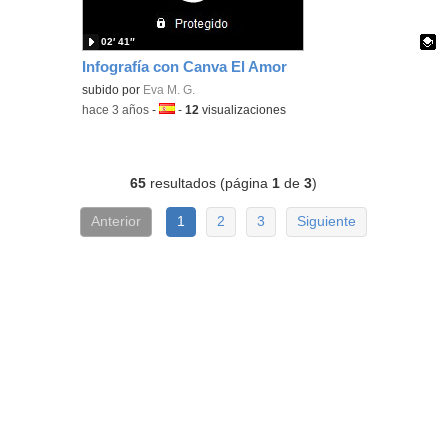
02′ 41″
Infografía con Canva El Amor
Contenido educativo.
subido por
Eva M. G.
-
hace 3 años
-
Idioma:
-
12
visualizaciones
65
resultados (página
1
de
3
)
Anterior
1
2
3
Siguiente