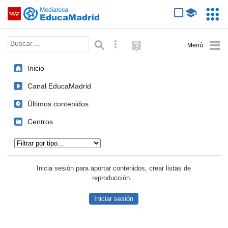
Mediateca de EducaMadrid
Saltar navegación
Servic
Educa
Palabra o frase:
Búsqueda avanzada
Ayuda
(en
ventana
Inicio
nueva)
Canal EducaMadrid
Últimos contenidos
Centros
Tipo de contenido:
Inicia sesión para aportar contenidos, crear listas de
reproducción...
Iniciar sesión