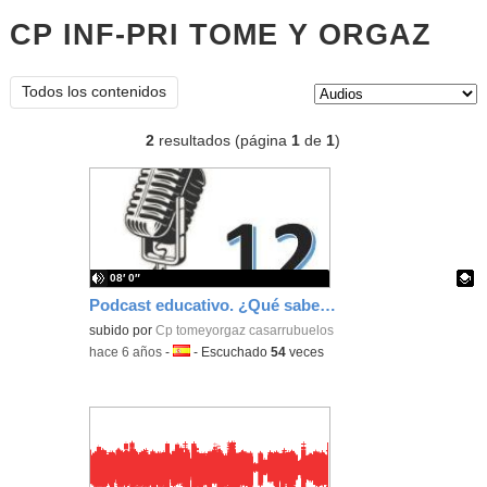
CP INF-PRI TOME Y ORGAZ
aud
Tipo de contenido:
Todos los contenidos
2
resultados (página
1
de
1
)
08′ 0″
Podcast educativo. ¿Qué sabes del número 12?
Contenido educativo.
subido por
Cp tomeyorgaz casarrubuelos
-
hace 6 años
-
Idioma:
-
Escuchado
54
veces