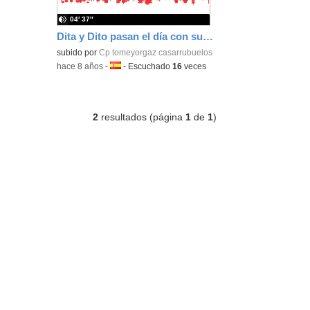
04′ 37″
Dita y Dito pasan el día con sus abuelos
subido por
Cp tomeyorgaz casarrubuelos
-
hace 8 años
-
Idioma:
-
Escuchado
16
veces
2
resultados (página
1
de
1
)