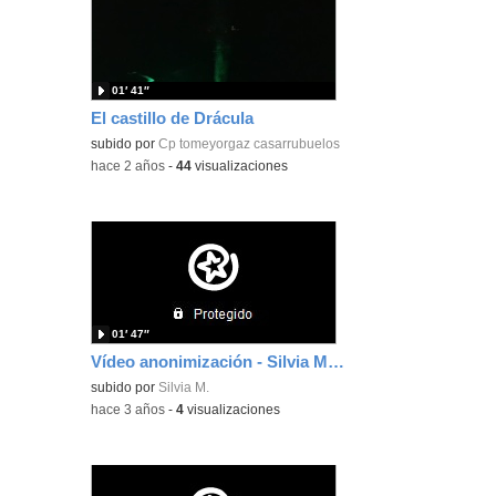
01′ 41″
El castillo de Drácula
subido por
Cp tomeyorgaz casarrubuelos
-
hace 2 años
-
44
visualizaciones
01′ 47″
Vídeo anonimización - Silvia Martín
subido por
Silvia M.
-
hace 3 años
-
4
visualizaciones