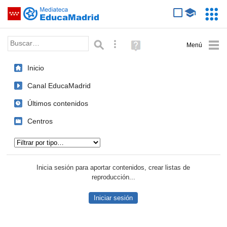
Mediateca de EducaMadrid
Saltar navegación
Servic
Educa
Palabra o frase:
Búsqueda avanzada
Ayuda
(en
ventana
Inicio
nueva)
Canal EducaMadrid
Últimos contenidos
Centros
Tipo de contenido:
Inicia sesión para aportar contenidos, crear listas de
reproducción...
Iniciar sesión