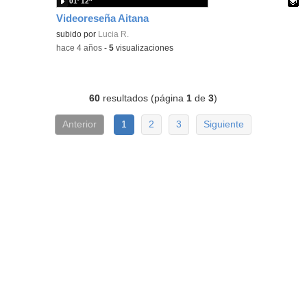
01′ 12″
Videoreseña Aitana
Contenido educativo.
subido por
Lucia R.
-
hace 4 años
-
5
visualizaciones
60
resultados (página
1
de
3
)
Anterior
1
2
3
Siguiente