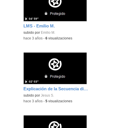
04′ 59″
LMS - Emilio M.
subido por
Emilio M.
-
hace 3 años
-
6
visualizaciones
02′ 03″
Explicación de la Secuencia didáctica
subido por
Jesus S.
-
hace 3 años
-
5
visualizaciones