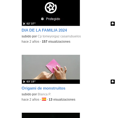
02′ 37″
DIA DE LA FAMILIA 2024
Contenido educativo.
subido por
Cp tomeyorgaz casarrubuelos
-
hace 2 años
-
157
visualizaciones
03′ 15″
Origami de monstruitos
Contenido educativo.
subido por
Blanca P.
-
hace 2 años
-
Idioma:
-
13
visualizaciones