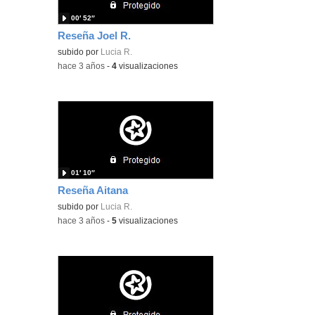
00′ 52″
Reseña Joel R.
subido por
Lucia R.
-
hace 3 años
-
4
visualizaciones
01′ 10″
Reseña Aitana
subido por
Lucia R.
-
hace 3 años
-
5
visualizaciones