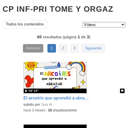
CP INF-PRI TOME Y ORGAZ
víd
Tipo de contenido:
Todos los contenidos
60
resultados (página
1
de
3
)
Anterior
1
2
3
Siguiente
04′ 10″
El arcoíris que aprendió a abrazar
Contenido educativo.
subido por
Sara M.
-
hace 3 meses
-
16
visualizaciones