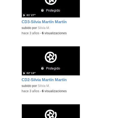
01′ 27″
CD3-Silvia Martín Martín
subido por
Silvia M.
-
hace 3 años
-
6
visualizaciones
02′ 13″
CD2-Silvia Martín Martín
subido por
Silvia M.
-
hace 3 años
-
6
visualizaciones