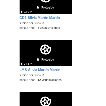
02′ 34″
CD1-Silvia Martín Martín
subido por
Silvia M.
-
hace 3 años
-
6
visualizaciones
04′ 57″
LMS-Silvia Martín Martín
subido por
Silvia M.
-
hace 3 años
-
12
visualizaciones