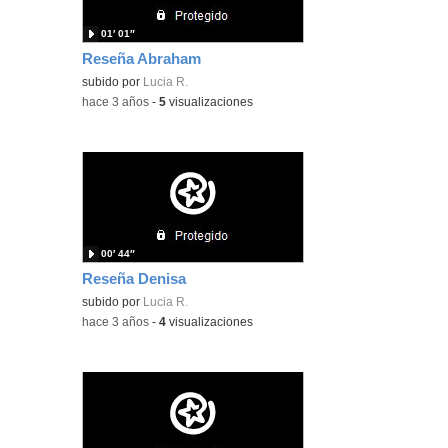
01′ 01″
Reseña Abraham
subido por
Lucia R.
-
hace 3 años
-
5
visualizaciones
00′ 44″
Reseña Denisa
subido por
Lucia R.
-
hace 3 años
-
4
visualizaciones