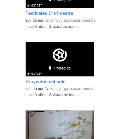
02′ 03″
Festivales 1º trimestre
subido por
Cp tomeyorgaz casarrubuelos
-
hace 3 años
-
5
visualizaciones
01′ 24″
Proyectos del cole
subido por
Cp tomeyorgaz casarrubuelos
-
hace 3 años
-
8
visualizaciones