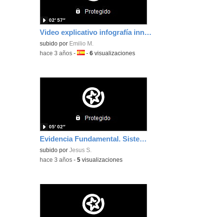
02′ 57″
Video explicativo infografía innovación-Emilio Mota
subido por
Emilio M.
-
hace 3 años
-
Idioma:
-
6
visualizaciones
05′ 02″
Evidencia Fundamental. Sistema de gestión de aprendizaje
subido por
Jesus S.
-
hace 3 años
-
5
visualizaciones