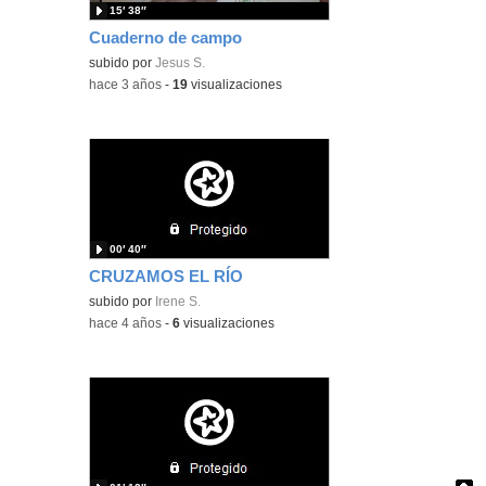
15′ 38″
Cuaderno de campo
subido por
Jesus S.
-
hace 3 años
-
19
visualizaciones
00′ 40″
CRUZAMOS EL RÍO
subido por
Irene S.
-
hace 4 años
-
6
visualizaciones