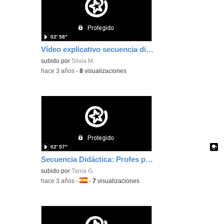
02′ 58″
Vídeo explicativo secuencia didáctica. Silvia Martín
subido por
Silvia M.
-
hace 3 años
-
8
visualizaciones
02′ 57″
Secuencia Didáctica: Profes por un día
Contenido educativo.
subido por
Tania G.
-
hace 3 años
-
Idioma:
-
7
visualizaciones