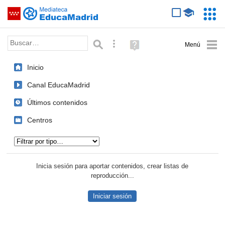
Mediateca de EducaMadrid
Saltar navegación
Servic
Educa
Palabra o frase:
Búsqueda avanzada
Ayuda
(en
ventana
Inicio
nueva)
Canal EducaMadrid
Últimos contenidos
Centros
Tipo de contenido:
Inicia sesión para aportar contenidos, crear listas de
reproducción...
Iniciar sesión