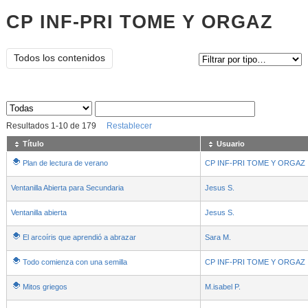
CP INF-PRI TOME Y ORGAZ
Tipo de contenido:
Todos los contenidos
Sus archivos
:
Resultados
1
-
10
de
179
Restablecer
Título
Usuario
Plan de lectura de verano
CP INF-PRI TOME Y ORGAZ
Ventanilla Abierta para Secundaria
Jesus S.
Ventanilla abierta
Jesus S.
El arcoíris que aprendió a abrazar
Sara M.
Todo comienza con una semilla
CP INF-PRI TOME Y ORGAZ
Mitos griegos
M.isabel P.