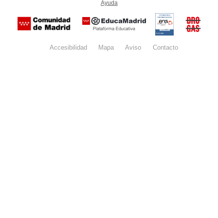
Ayuda
(en ventana nueva)
Certificación
Buzón
de
anónim
conformidad
del Pla
con el
Regiona
Esquema
contra l
Nacional de
Accesibilidad
Mapa
web
Aviso
legal
Contacto
Drogas 
Seguridad
la
(categoría
Comunid
MEDIA). El
de Madr
documento
se abrirá en
ventana
nueva.