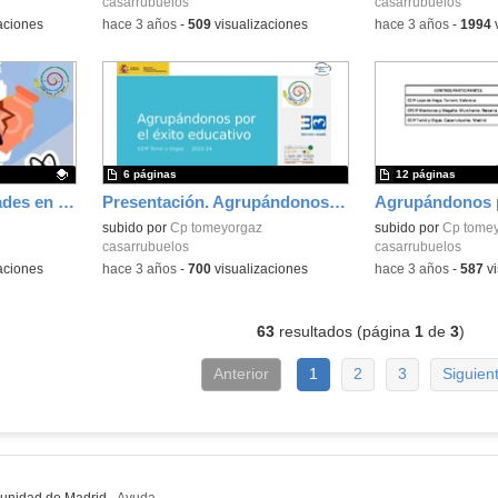
casarrubuelos
casarrubuelos
aciones
-
hace 3 años
-
509
visualizaciones
-
hace 3 años
-
1994
v
6 páginas
12 páginas
11 de febrero. Actividades en el centro
Presentación. Agrupándonos por el éxito
Agrupándonos p
subido por
Cp tomeyorgaz
subido por
Cp tome
casarrubuelos
casarrubuelos
aciones
-
hace 3 años
-
700
visualizaciones
-
hace 3 años
-
587
vi
63
resultados (página
1
de
3
)
Anterior
1
2
3
Siguien