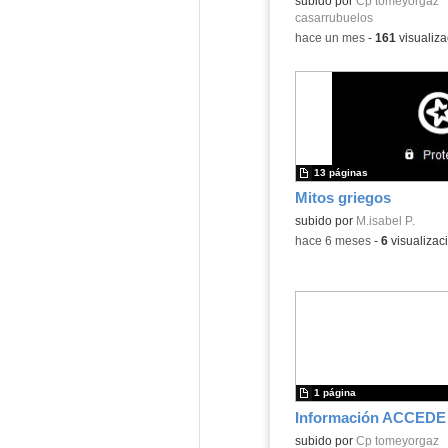
Contenido educativo.
subido por
Cp tomeyorgaz
casarrubuelos
-
hace un mes
-
161
visualiza
13 páginas
Mitos griegos
Contenido educativo.
subido por
M.isabel P.
-
hace 6 meses
-
6
visualizac
1 página
Información ACCEDE I
subido por
Cp tomeyorgaz