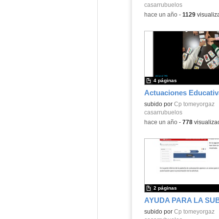
casarrubuelos
-
hace un año
-
1129
visualiz
4 páginas
Contenido educativo.
subido por
Cp tomeyorgaz
casarrubuelos
-
hace un año
-
778
visualiza
2 páginas
subido por
Cp tomeyorgaz