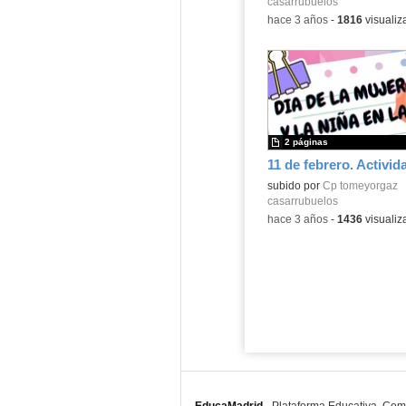
casarrubuelos
-
hace 3 años
-
1816
visualiz
2 páginas
Contenido educativo.
subido por
Cp tomeyorgaz
casarrubuelos
-
hace 3 años
-
1436
visualiz