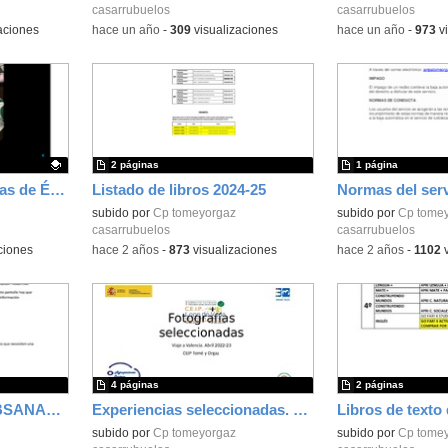
casarrubuelos
casarrubuelos
aciones
-
hace un año
-
309
visualizaciones
-
hace un año
-
973
vi
2 páginas
1 página
Actuaciones Educativas de Éxito
Listado de libros 2024-25
subido por
Cp tomeyorgaz
subido por
Cp tome
casarrubuelos
casarrubuelos
ciones
-
hace 2 años
-
873
visualizaciones
-
hace 2 años
-
1102
v
4 páginas
2 páginas
AYUDA PARA LA SUBSANACIÓN DE LAS BECAS DE COMEDOR 2023/24
Experiencias seleccionadas. Valencia
subido por
Cp tomeyorgaz
subido por
Cp tome