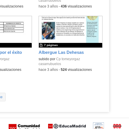
casarrubuelos
isualizaciones
-
hace 3 años
-
436
visualizaciones
7 páginas
or el éxito
Albergue Las Dehesas
yorgaz
subido por
Cp tomeyorgaz
casarrubuelos
sualizaciones
-
hace 3 años
-
524
visualizaciones
te