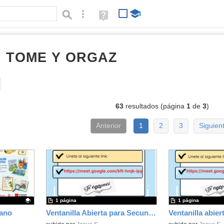
Búsqueda avanzada
Ayuda
(en
ventana
nueva)
I TOME Y ORGAZ
documentos
Tipo de contenido:
63
resultados (página
1
de
3
)
Anterior
1
2
3
Siguien
1 página
1 página
rano
Ventanilla Abierta para Secundaria
Ventanilla abier