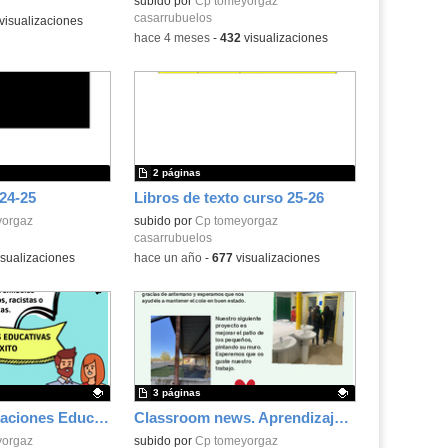
Contenido educativo.
subido por
Cp tomeyorgaz
casarrubuelos
visualizaciones
-
hace 4 meses
-
432
visualizaciones
2 páginas
24-25
Libros de texto curso 25-26
yorgaz
subido por
Cp tomeyorgaz
casarrubuelos
sualizaciones
-
hace un año
-
677
visualizaciones
3 páginas
Formación Actuaciones Educativas de Éxito
Classroom news. Aprendizaje servicio
.
yorgaz
Contenido educativo.
subido por
Cp tomeyorgaz