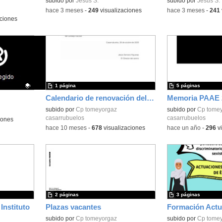
subido por
Jesus S.
subido por
Jesus S.
-
hace 3 meses
-
249
visualizaciones
-
hace 3 meses
-
241
ciones
1 página
5 páginas
Calendario de renovación del consejo escolar
Memoria PAAE 
subido por
Cp tomeyorgaz
subido por
Cp tome
casarrubuelos
casarrubuelos
iones
-
hace 10 meses
-
678
visualizaciones
-
hace un año
-
296
vi
2 páginas
3 páginas
nstituto
Plazas vacantes
subido por
Cp tomeyorgaz
Contenido educativo
subido por
Cp tome