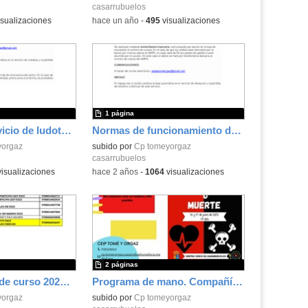
casarrubuelos
sualizaciones
-
hace un año
-
495
visualizaciones
1 página
Normas del servicio de ludoteca
Normas de funcionamiento del servicio de desayuno
yorgaz
subido por
Cp tomeyorgaz
casarrubuelos
isualizaciones
-
hace 2 años
-
1064
visualizaciones
2 páginas
Libros de texto de curso 2023-24
Programa de mano. Compañía LOVA "EL Ritmo"
yorgaz
subido por
Cp tomeyorgaz