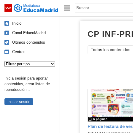
Mediateca de EducaMadrid
Saltar navegación
Palabra o frase:
Inicio
CP INF-PR
Canal EducaMadrid
Últimos contenidos
Todos los contenidos
Centros
Tipo de contenido:
Inicia sesión para aportar
contenidos, crear listas de
reproducción...
Iniciar sesión
5 páginas
Plan de lectura de ve