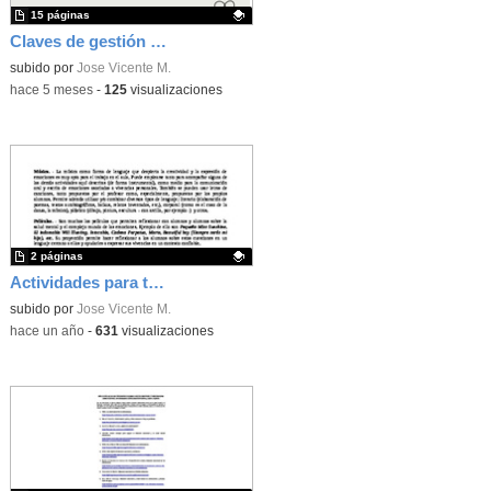
15 páginas
Claves de gestión emocional en el aula. Buenas y malas praxis
Contenido educativo.
subido por
Jose Vicente M.
-
hace 5 meses
-
125
visualizaciones
2 páginas
Actividades para trabajar en el aula la gestión emocional
Contenido educativo.
subido por
Jose Vicente M.
-
hace un año
-
631
visualizaciones