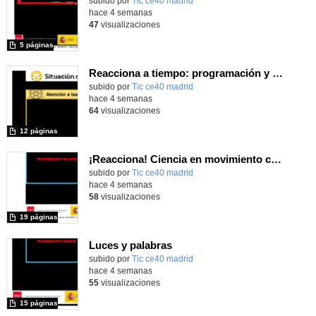
subido por
Tic ce40 madrid
-
hace 4 semanas
47
visualizaciones
5 páginas
Reacciona a tiempo: programación y reflejos con Micro:bit
subido por
Tic ce40 madrid
-
hace 4 semanas
64
visualizaciones
12 páginas
¡Reacciona! Ciencia en movimiento con micro:bit y Maqueen
subido por
Tic ce40 madrid
-
hace 4 semanas
58
visualizaciones
19 páginas
Luces y palabras
subido por
Tic ce40 madrid
-
hace 4 semanas
55
visualizaciones
15 páginas