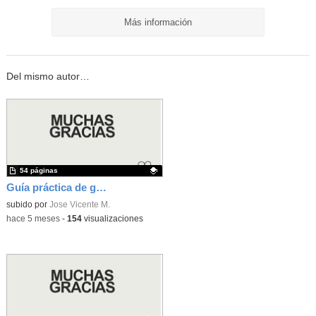
Más información
Del mismo autor…
54 páginas
Guía práctica de gestión emocional en el aula y en centros de ESO y Bachillerato
Contenido educativo.
subido por
Jose Vicente M.
-
hace 5 meses
-
154
visualizaciones