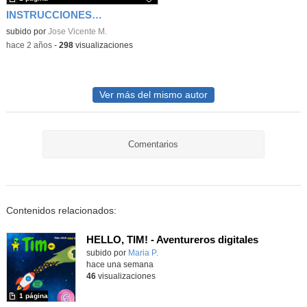
INSTRUCCIONES- T5
Contenido educativo.
subido por
Jose Vicente M.
-
hace 2 años
-
298
visualizaciones
Ver más del mismo autor
Comentarios
Contenidos relacionados:
HELLO, TIM! - Aventureros digitales
Contenido educativo.
subido por
Maria P.
-
hace una semana
46
visualizaciones
1 página