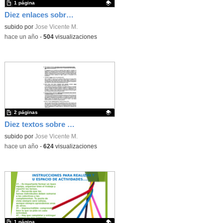
1 página
Diez enlaces sobre salud mental y bienestar emocional
Contenido educativo.
subido por
Jose Vicente M.
-
hace un año
-
504
visualizaciones
2 páginas
Diez textos sobre salud mental y bienestar emocional
Contenido educativo.
subido por
Jose Vicente M.
-
hace un año
-
624
visualizaciones
1 página