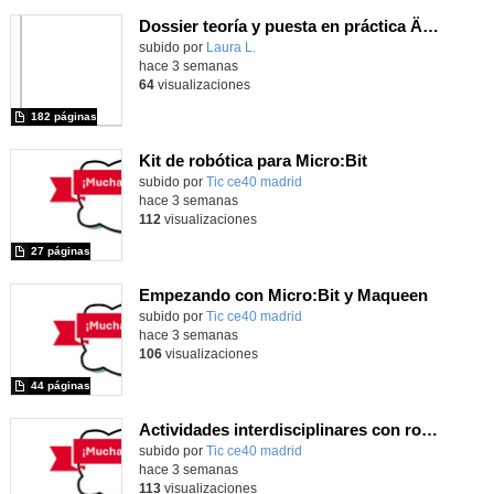
Dossier teoría y puesta en práctica Äprendizaje Basado en Juegos en Educación Infantil y Primaria
Contenido educativo.
subido por
Laura L.
-
hace 3 semanas
64
visualizaciones
182 páginas
Kit de robótica para Micro:Bit
Contenido educativo.
subido por
Tic ce40 madrid
-
hace 3 semanas
112
visualizaciones
27 páginas
Empezando con Micro:Bit y Maqueen
Contenido educativo.
subido por
Tic ce40 madrid
-
hace 3 semanas
106
visualizaciones
44 páginas
Actividades interdisciplinares con robótica y pensamiento computacional
Contenido educativo.
subido por
Tic ce40 madrid
-
hace 3 semanas
113
visualizaciones