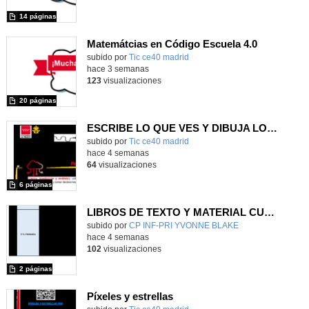
14 páginas
Matemátcias en Código Escuela 4.0
Contenido educativo.
subido por
Tic ce40 madrid
-
hace 3 semanas
123
visualizaciones
20 páginas
ESCRIBE LO QUE VES Y DIBUJA LO QUE LEES
subido por
Tic ce40 madrid
-
hace 4 semanas
64
visualizaciones
6 páginas
LIBROS DE TEXTO Y MATERIAL CURRICULAR
subido por
CP INF-PRI YVONNE BLAKE
-
hace 4 semanas
102
visualizaciones
2 páginas
Píxeles y estrellas