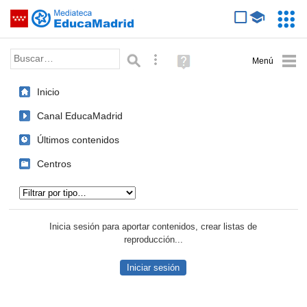
Mediateca de EducaMadrid
Saltar navegación
Servic
Educa
Palabra o frase:
Búsqueda avanzada
Ayuda
(en
ventana
Inicio
nueva)
Canal EducaMadrid
Últimos contenidos
Centros
Tipo de contenido:
Inicia sesión para aportar contenidos, crear listas de
reproducción...
Iniciar sesión