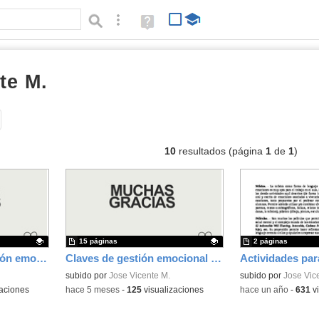
Búsqueda avanzada
Ayuda
(en
ventana
nueva)
te M.
documentos
Tipo de contenido:
10
resultados (página
1
de
1
)
15 páginas
2 páginas
Guía práctica de gestión emocional en el aula y en centros de ESO y Bachillerato
Claves de gestión emocional en el aula. Buenas y malas praxis
Contenido educativo.
subido por
Jose Vicente M.
Contenido educativo
subido por
Jose Vic
aciones
-
hace 5 meses
-
125
visualizaciones
-
hace un año
-
631
vi