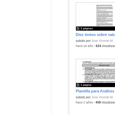
2 páginas
Contenido educativo.
subido por
Jose Vicente M.
-
hace un año
-
624
visualiza
1 página
Contenido educativo.
subido por
Jose Vicente M.
-
hace 2 años
-
458
visualiza