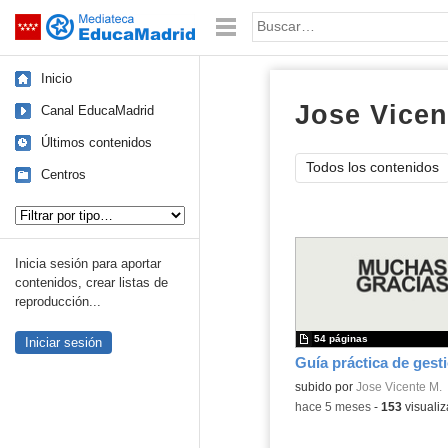
Mediateca de EducaMadrid
Saltar navegación
Palabra o frase:
Inicio
Jose Vicen
Canal EducaMadrid
Últimos contenidos
Todos los contenidos
Centros
Tipo de contenido:
Inicia sesión para aportar
contenidos, crear listas de
reproducción...
54 páginas
Iniciar sesión
Contenido educativo.
subido por
Jose Vicente M.
-
hace 5 meses
-
153
visualiz