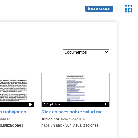
Servic
Iniciar sesión
Educa
1 página
Actividades para trabajar en el aula la gestión emocional
Diez enlaces sobre salud mental y bienestar emocional
.
ente M.
Contenido educativo.
subido por
Jose Vicente M.
sualizaciones
-
hace un año
-
504
visualizaciones