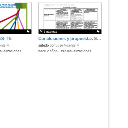
2 páginas
S- T5
Conclusiones y propuestas Seminario Religión y Salud Mental
.
ente M.
Contenido educativo.
subido por
Jose Vicente M.
sualizaciones
-
hace 2 años
-
392
visualizaciones