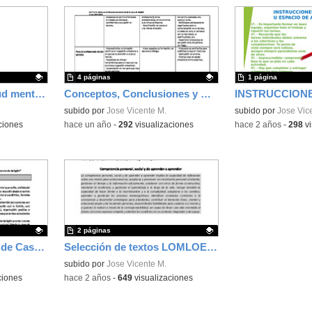
4 páginas
1 página
Diez textos sobre salud mental y bienestar emocional
Conceptos, Conclusiones y Propuestas Seminario bienestar emocional
INSTRUCCIONE
Contenido educativo.
subido por
Jose Vicente M.
Contenido educativo
subido por
Jose Vic
ciones
-
hace un año
-
292
visualizaciones
-
hace 2 años
-
298
vi
2 páginas
Plantilla para Análisis de Casos sobre salud mental
Selección de textos LOMLOE sobre educación emocional
Contenido educativo.
subido por
Jose Vicente M.
ciones
-
hace 2 años
-
649
visualizaciones