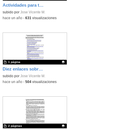
Actividades para trabajar en el aula la gestión emocional
Contenido educativo.
subido por
Jose Vicente M.
-
hace un año
-
631
visualizaciones
1 página
Diez enlaces sobre salud mental y bienestar emocional
Contenido educativo.
subido por
Jose Vicente M.
-
hace un año
-
504
visualizaciones
2 páginas