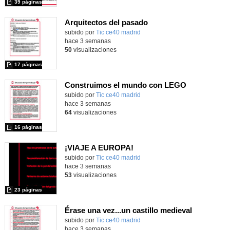
39 páginas
Arquitectos del pasado
subido por
Tic ce40 madrid
-
hace 3 semanas
50
visualizaciones
17 páginas
Construimos el mundo con LEGO
subido por
Tic ce40 madrid
-
hace 3 semanas
64
visualizaciones
16 páginas
¡VIAJE A EUROPA!
subido por
Tic ce40 madrid
-
hace 3 semanas
53
visualizaciones
23 páginas
Érase una vez...un castillo medieval
subido por
Tic ce40 madrid
-
hace 3 semanas