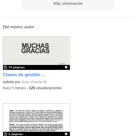
Más información
Del mismo autor…
15 páginas
Claves de gestión emocional en el aula. Buenas y malas praxis
Contenido educativo.
subido por
Jose Vicente M.
-
hace 5 meses
-
125
visualizaciones
2 páginas