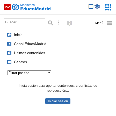
Mediateca de EducaMadrid
Saltar navegación
Servic
Educa
Palabra o frase:
Búsqueda avanzada
Ayuda
(en
ventana
Inicio
nueva)
Canal EducaMadrid
Últimos contenidos
Centros
Tipo de contenido:
Inicia sesión para aportar contenidos, crear listas de
reproducción...
Iniciar sesión