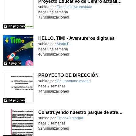
Proyecto Educativo de Centro actualizado 2026
subido por
Tic cp elolivo coslada
-
hace una semana
73
visualizaciones
52 páginas
HELLO, TIM! - Aventureros digitales
Contenido educativo.
subido por
Maria P.
-
hace una semana
46
visualizaciones
1 página
PROYECTO DE DIRECCIÓN
Contenido educativo.
subido por
Cp unamuno madrid
-
hace 2 semanas
74
visualizaciones
34 páginas
Construyendo nuestro parque de atracciones
subido por
Tic ce40 madrid
-
hace 3 semanas
52
visualizaciones