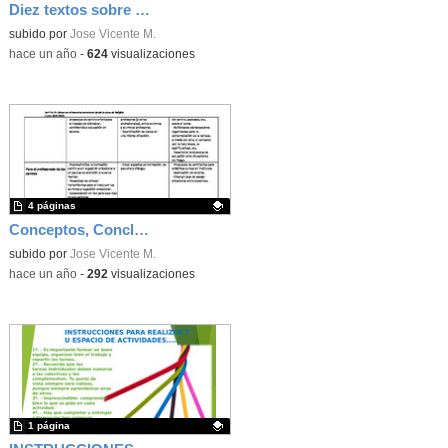
Diez textos sobre salud mental y bienestar emocional
Contenido educativo.
subido por
Jose Vicente M.
-
hace un año
-
624
visualizaciones
4 páginas
Conceptos, Conclusiones y Propuestas Seminario bienestar emocional
Contenido educativo.
subido por
Jose Vicente M.
-
hace un año
-
292
visualizaciones
1 página