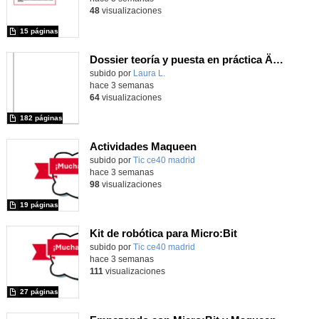
48
visualizaciones
15 páginas
Dossier teoría y puesta en práctica Äprendizaje Basado en Juegos en Educación Infantil y Primaria
Contenido educativo.
subido por
Laura L.
-
hace 3 semanas
64
visualizaciones
182 páginas
Actividades Maqueen
Contenido educativo.
subido por
Tic ce40 madrid
-
hace 3 semanas
98
visualizaciones
19 páginas
Kit de robótica para Micro:Bit
Contenido educativo.
subido por
Tic ce40 madrid
-
hace 3 semanas
111
visualizaciones
27 páginas