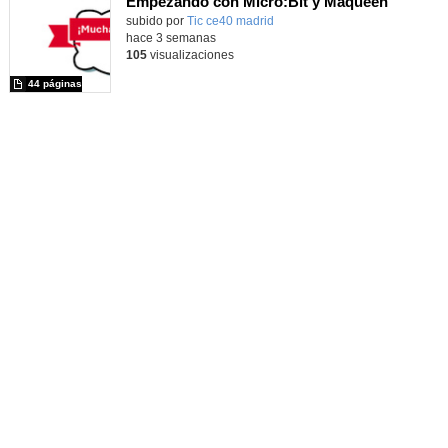
Empezando con Micro:Bit y Maqueen
Contenido educativo.
subido por
Tic ce40 madrid
-
hace 3 semanas
105
visualizaciones
44 páginas