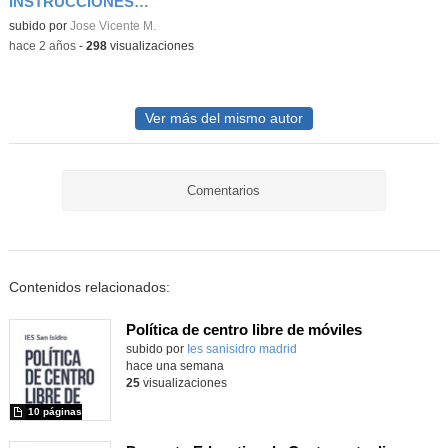
INSTRUCCIONES- T5
Contenido educativo.
subido por
Jose Vicente M.
-
hace 2 años
-
298
visualizaciones
Ver más del mismo autor
Comentarios
Contenidos relacionados:
Política de centro libre de móviles
subido por
Ies sanisidro madrid
-
hace una semana
25
visualizaciones
10 páginas