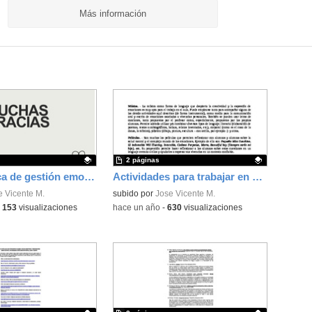
Más información
2 páginas
Guía práctica de gestión emocional en el aula y en centros de ESO y Bachillerato
Actividades para trabajar en el aula la gestión emocional
ativo.
e Vicente M.
Contenido educativo.
subido por
Jose Vicente M.
-
153
visualizaciones
-
hace un año
-
630
visualizaciones