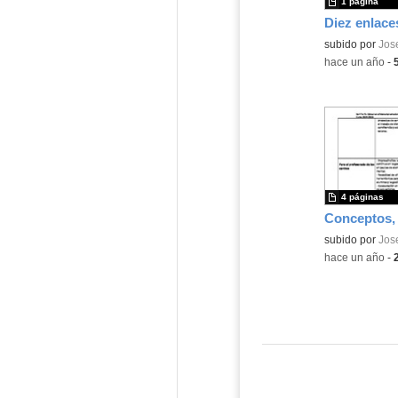
1 página
Contenido educ
subido por
Jos
-
hace un año
-
4 páginas
Contenido educ
subido por
Jos
-
hace un año
-