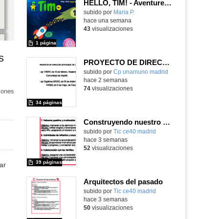
HELLO, TIM! - Aventureros digitales
Contenido educativo.
subido por
Maria P.
-
hace una semana
43
visualizaciones
1 página
s
PROYECTO DE DIRECCIÓN
Contenido educativo.
subido por
Cp unamuno madrid
-
hace 2 semanas
74
visualizaciones
iones
34 páginas
Construyendo nuestro parque de atracciones
subido por
Tic ce40 madrid
-
hace 3 semanas
52
visualizaciones
39 páginas
ar
Arquitectos del pasado
subido por
Tic ce40 madrid
-
hace 3 semanas
50
visualizaciones