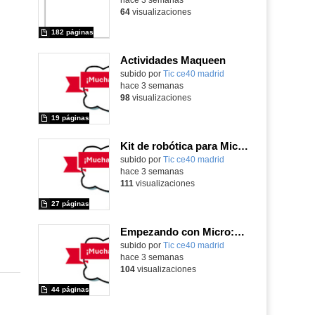
64
visualizaciones
182 páginas
Actividades Maqueen
Contenido educativo.
subido por
Tic ce40 madrid
-
hace 3 semanas
98
visualizaciones
19 páginas
Kit de robótica para Micro:Bit
Contenido educativo.
subido por
Tic ce40 madrid
-
hace 3 semanas
111
visualizaciones
27 páginas
Empezando con Micro:Bit y Maqueen
Contenido educativo.
subido por
Tic ce40 madrid
-
hace 3 semanas
104
visualizaciones
44 páginas