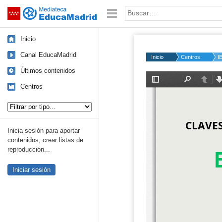
Mediateca de EducaMadrid
Saltar navegación
Palabra o frase:
Inicio
Canal EducaMadrid
Inicio
Centros
I
Últimos contenidos
Centros
Tipo de contenido:
Inicia sesión para aportar
contenidos, crear listas de
reproducción...
Iniciar sesión