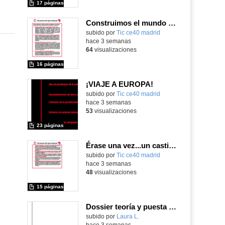
17 páginas
Construimos el mundo con LEGO
subido por
Tic ce40 madrid
-
hace 3 semanas
64
visualizaciones
16 páginas
¡VIAJE A EUROPA!
subido por
Tic ce40 madrid
-
hace 3 semanas
53
visualizaciones
23 páginas
Érase una vez...un castillo medieval
subido por
Tic ce40 madrid
-
hace 3 semanas
48
visualizaciones
15 páginas
Dossier teoría y puesta en práctica Äprendizaje Basado en Juegos en Educación Infantil y Primaria
Contenido educativo.
subido por
Laura L.
-
hace 3 semanas