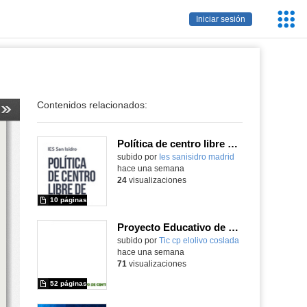
Servic
Iniciar sesión
Educa
Contenidos relacionados:
Política de centro libre de móviles
subido por
Ies sanisidro madrid
-
hace una semana
24
visualizaciones
10 páginas
Proyecto Educativo de Centro actualizado 2026
subido por
Tic cp elolivo coslada
-
hace una semana
71
visualizaciones
52 páginas