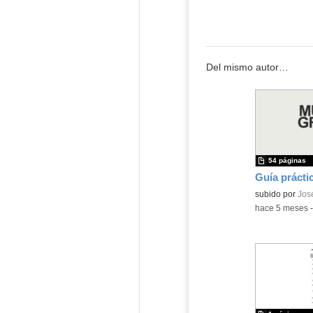
Del mismo autor…
54 páginas
Contenido educ
subido por
Jos
-
hace 5 meses