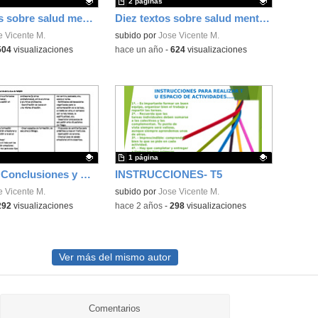
2 páginas
Diez enlaces sobre salud mental y bienestar emocional
Diez textos sobre salud mental y bienestar emocional
ativo.
e Vicente M.
Contenido educativo.
subido por
Jose Vicente M.
504
visualizaciones
-
hace un año
-
624
visualizaciones
1 página
Conceptos, Conclusiones y Propuestas Seminario bienestar emocional
INSTRUCCIONES- T5
ativo.
e Vicente M.
Contenido educativo.
subido por
Jose Vicente M.
292
visualizaciones
-
hace 2 años
-
298
visualizaciones
Ver más del mismo autor
Comentarios