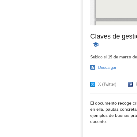
Claves de gesti
-
Contenido
educativo
Subido el
19 de marzo de
Descargar
X (Twitter)
El documento recoge cri
en ella, pautas concreta
ejemplos de buenas prác
docente.