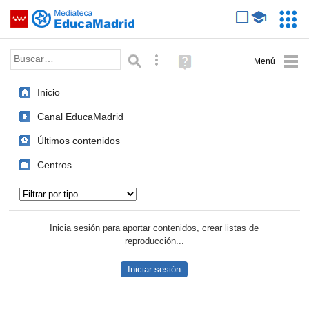
Mediateca de EducaMadrid
Saltar navegación
Servic
Educa
Palabra o frase:
Búsqueda avanzada
Ayuda
(en
ventana
Inicio
nueva)
Canal EducaMadrid
Últimos contenidos
Centros
Tipo de contenido:
Inicia sesión para aportar contenidos, crear listas de
reproducción...
Iniciar sesión