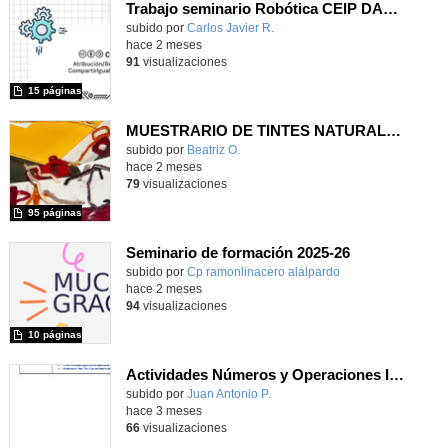
Trabajo seminario Robótica CEIP DAOIZ Y VELARDE
Contenido educativo.
subido por
Carlos Javier R.
-
hace 2 meses
91
visualizaciones
15 páginas
MUESTRARIO DE TINTES NATURALES
Contenido educativo.
subido por
Beatriz O.
-
hace 2 meses
79
visualizaciones
95 páginas
Seminario de formación 2025-26
subido por
Cp ramonlinacero alalpardo
-
hace 2 meses
94
visualizaciones
10 páginas
Actividades Números y Operaciones Infantil y 1er Ciclo Primaria
Contenido educativo.
subido por
Juan Antonio P.
-
hace 3 meses
66
visualizaciones