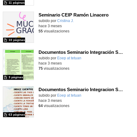
11 páginas
Seminario CEIP Ramón Linacero
Contenido educativo.
subido por
Cristina J.
-
hace 3 meses
55
visualizaciones
10 páginas
Documentos Seminario Integración Sensorial
Contenido educativo.
subido por
Eoep at tetuan
-
hace 3 meses
75
visualizaciones
3 páginas
Documentos Seminario Integracion Sensorial
Contenido educativo.
subido por
Eoep at tetuan
-
hace 3 meses
64
visualizaciones
63 páginas