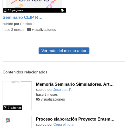
10 páginas
Seminario CEIP Ramón Linacero
Contenido educativo.
subido por
Cristina J.
-
hace 3 meses
-
55
visualizaciones
Ver más del mismo autor
Contenidos relacionados:
Memoría Seminario Simuladores, Arte y Modelización con Geogebra
Contenido educativo.
subido por
Jose Luis P.
-
hace 2 meses
65
visualizaciones
7 páginas
Proceso elaboración Proyecto Erasmus+ para CEPA
Contenido educativo.
subido por
Cepa elmolar
-