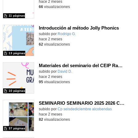
hace 2 meses
66
visualizaciones
11 páginas
Introducción al método Jolly Phonics
Contenido educativo.
subido por
Rodrigo G.
-
hace 2 meses
62
visualizaciones
13 páginas
Materiales del seminario del CEIP Ramón Linacero
Contenido educativo.
subido por
David D.
-
hace 2 meses
95
visualizaciones
10 páginas
SEMINARIO SEMINARIO 2025 2026 CODIGO ESCUELA 4.0. PENSAMIENTO COMPUTACIONAL, PROGRAMACION Y ROBOTICA. IMPLEMENTACIÓN NUEVA AREA.
Contenido educativo.
subido por
Cp seisdediciembre alcobendas
-
hace 2 meses
82
visualizaciones
37 páginas